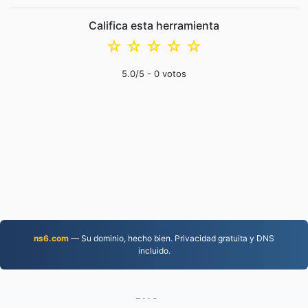
Califica esta herramienta
☆
☆
☆
☆
☆
5.0
/5 -
0
votos
ns6.com
— Su dominio, hecho bien. Privacidad gratuita y DNS
incluido.
PNG.to