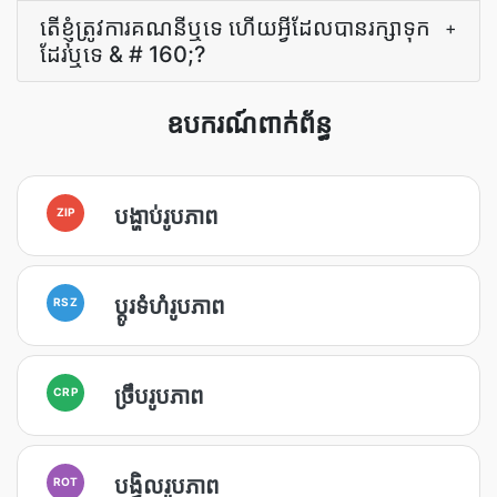
តើ​ខ្ញុំ​ត្រូវការ​គណនី​ឬ​ទេ ហើយ​អ្វី​ដែល​បាន​រក្សា​ទុក​
+
ដែរ​ឬទេ & # 160;?
ឧបករណ៍ពាក់ព័ន្ធ
បង្ហាប់រូបភាព
ZIP
ប្ដូរទំហំរូបភាព
RSZ
ច្រឹបរូបភាព
CRP
បង្វិលរូបភាព
ROT