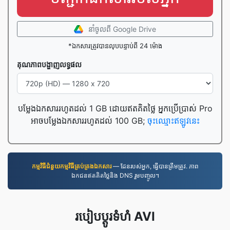
នាំចូល​ពី Google Drive
*ឯកសារត្រូវបានលុបបន្ទាប់ពី 24 ម៉ោង
គុណភាព​បង្ហាញ​លទ្ធផល
បម្លែងឯកសាររហូតដល់ 1 GB ដោយឥតគិតថ្លៃ អ្នកប្រើប្រាស់ Pro
អាចបម្លែងឯកសាររហូតដល់ 100 GB;
ចុះឈ្មោះឥឡូវនេះ
កម្មវិធី​ជំនួយ​កម្មវិធី​គ្រប់គ្រង​ឯកសារ
— ដែនរបស់អ្នក, ធ្វើបានត្រឹមត្រូវ. ភាព
ឯកជនឥតគិតថ្លៃនិង DNS រួមបញ្ចូល។
របៀប​ប្ដូរ​ទំហំ AVI