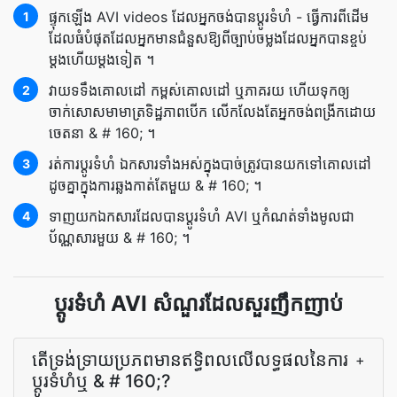
ផ្ទុក​ឡើង AVI videos ដែល​អ្នក​ចង់​បាន​ប្ដូរ​ទំហំ - ធ្វើការ​ពី​ដើម​
1
ដែល​ធំ​បំផុត​ដែល​អ្នក​មាន​ជំនួស​ឱ្យ​ពី​ច្បាប់​ចម្លង​ដែល​អ្នក​បាន​ខ្ចប់​
ម្តង​ហើយ​ម្តងទៀត ។
វាយ​ទទឹង​គោលដៅ កម្ពស់​គោលដៅ ឬ​ភាគរយ ហើយ​ទុក​ឲ្យ​
2
ចាក់សោ​សមាមាត្រ​ទិដ្ឋភាព​បើក លើកលែង​តែ​អ្នក​ចង់​ពង្រីក​ដោយ​
ចេតនា & # 160; ។
រត់​ការ​ប្ដូរ​ទំហំ ឯកសារ​ទាំងអស់​ក្នុង​បាច់​ត្រូវ​បាន​យក​ទៅ​គោលដៅ​
3
ដូចគ្នា​ក្នុង​ការ​ឆ្លងកាត់​តែ​មួយ & # 160; ។
ទាញយក​ឯកសារ​ដែល​បាន​ប្ដូរ​ទំហំ AVI ឬ​កំណត់​ទាំងមូល​ជា​
4
ប័ណ្ណសារ​មួយ & # 160; ។
ប្ដូរ​ទំហំ AVI សំណួរដែលសួរញឹកញាប់
តើ​ទ្រង់ទ្រាយ​ប្រភព​មាន​ឥទ្ធិពល​លើ​លទ្ធផល​នៃ​ការ​
+
ប្ដូរ​ទំហំ​ឬ & # 160;?