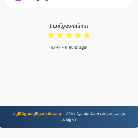
វាយតម្លៃឧបករណ៍នេះ
☆
☆
☆
☆
☆
5.0
/5 -
0
ការបោះឆ្នោត
កម្មវិធី​ជំនួយ​កម្មវិធី​គ្រប់គ្រង​ឯកសារ
— 800+ ផ្នែកបន្ថែមដែន។ រកឈ្មោះល្អឥតខ្ចោះ
របស់អ្នក។