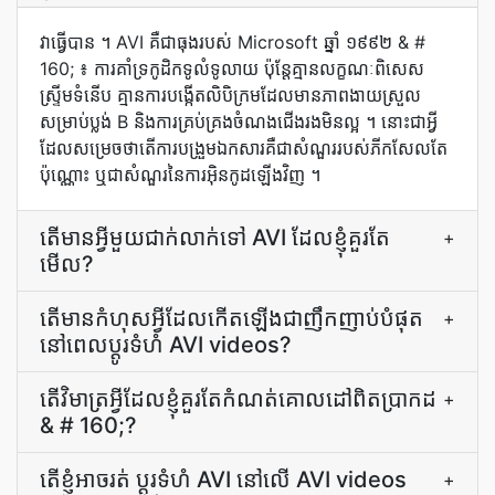
វា​ធ្វើ​បាន ។ AVI គឺ​ជា​ធុង​របស់ Microsoft ឆ្នាំ ១៩៩២ & #
160; ៖ ការ​គាំទ្រ​កូដិក​ទូលំទូលាយ ប៉ុន្តែ​គ្មាន​លក្ខណៈ​ពិសេស​
ស្ទ្រីម​ទំនើប គ្មាន​ការ​បង្កើត​លិបិក្រម​ដែល​មាន​ភាព​ងាយស្រួល​
សម្រាប់​ប្លង់ B និង​ការ​គ្រប់គ្រង​ចំណង​ជើង​រង​មិន​ល្អ ។ នោះ​ជា​អ្វី​
ដែល​សម្រេច​ថា​តើ​ការ​បង្រួម​ឯកសារ​គឺ​ជា​សំណួរ​របស់​ភីកសែល​តែ​
ប៉ុណ្ណោះ ឬ​ជា​សំណួរ​នៃ​ការ​អ៊ិនកូដ​ឡើងវិញ ។
តើមានអ្វីមួយជាក់លាក់ទៅ AVI ដែលខ្ញុំគួរតែ
+
មើល?
តើ​មាន​កំហុស​អ្វី​ដែល​កើតឡើង​ជា​ញឹកញាប់​បំផុត​
+
នៅពេល​ប្ដូរ​ទំហំ AVI videos?
តើ​វិមាត្រ​អ្វី​ដែល​ខ្ញុំ​គួរ​តែ​កំណត់​គោលដៅ​ពិតប្រាកដ
+
& # 160;?
តើ​ខ្ញុំ​អាច​រត់ ប្ដូរ​ទំហំ AVI នៅ​លើ AVI videos
+