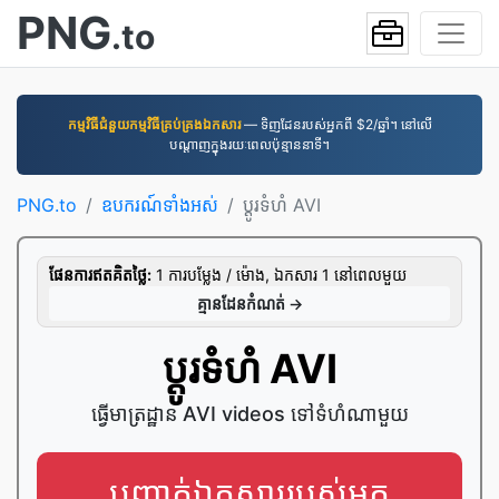
PNG
.to
កម្មវិធី​ជំនួយ​កម្មវិធី​គ្រប់គ្រង​ឯកសារ
— ទិញដែនរបស់អ្នកពី $2/ឆ្នាំ។ នៅលើ
បណ្តាញក្នុងរយៈពេលប៉ុន្មាននាទី។
PNG.to
ឧបករណ៍ទាំងអស់
ប្ដូរ​ទំហំ AVI
ផែនការ​ឥត​គិត​ថ្លៃ:
1 ការ​បម្លែង / ម៉ោង, ឯកសារ 1 នៅ​ពេល​មួយ
គ្មាន​ដែន​កំណត់ →
ប្ដូរ​ទំហំ AVI
ធ្វើ​មាត្រដ្ឋាន AVI videos ទៅ​ទំហំ​ណាមួយ
បញ្ជាក់​ឯកសារ​របស់​អ្នក