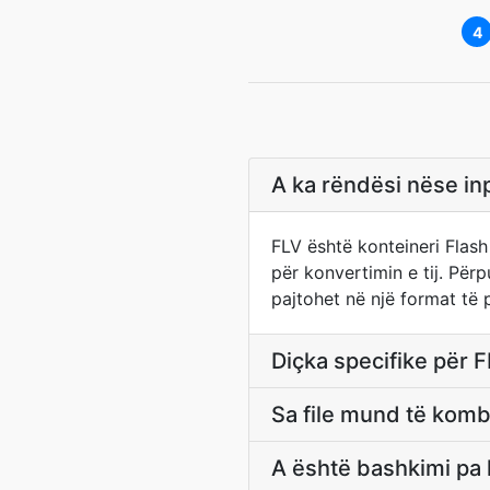
4
A ka rëndësi nëse in
FLV është konteineri Flas
për konvertimin e tij. Për
pajtohet në një format të
Diçka specifike për F
Sa file mund të komb
A është bashkimi pa