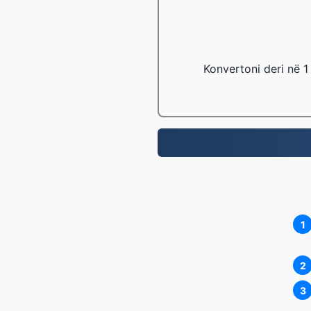
Konvertoni deri në 1
1
2
3