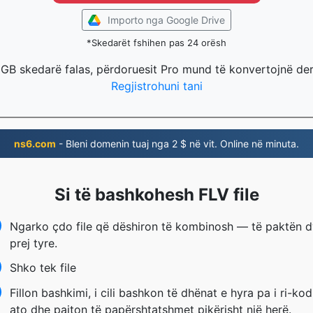
Importo nga Google Drive
*Skedarët fshihen pas 24 orësh
 GB skedarë falas, përdoruesit Pro mund të konvertojnë de
Regjistrohuni tani
ns6.com
- Bleni domenin tuaj nga 2 $ në vit. Online në minuta.
Si të bashkohesh FLV file
Ngarko çdo file që dëshiron të kombinosh — të paktën d
prej tyre.
Shko tek file
Fillon bashkimi, i cili bashkon të dhënat e hyra pa i ri-ko
ato dhe pajton të papërshtatshmet pikërisht një herë.