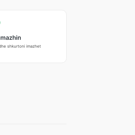
 imazhin
i dhe shkurtoni imazhet