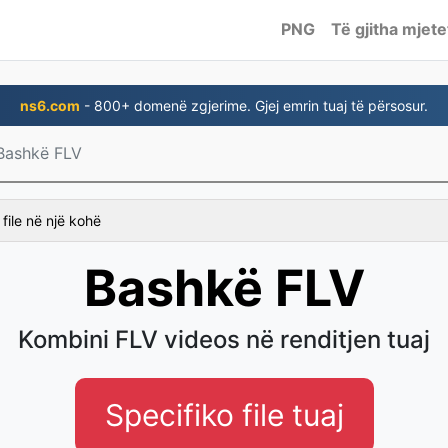
PNG
Të gjitha mjete
ns6.com
- 800+ domenë zgjerime. Gjej emrin tuaj të përsosur.
Bashkë FLV
file në një kohë
Bashkë FLV
Kombini FLV videos në renditjen tuaj
Specifiko file tuaj