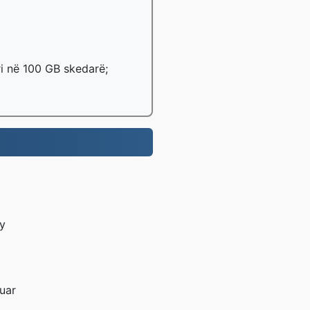
ri në 100 GB skedarë;
y
duar