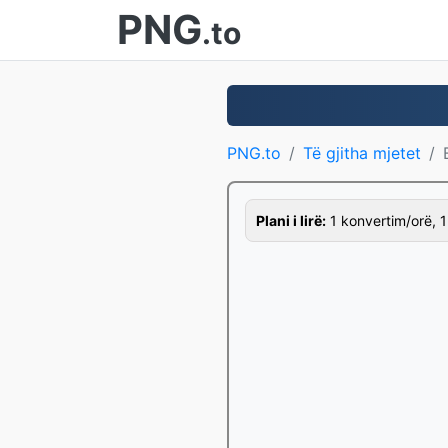
PNG
.to
PNG.to
Të gjitha mjetet
Plani i lirë:
1 konvertim/orë, 1 