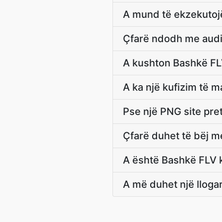
A mund të ekzekutoj
Çfarë ndodh me audio
A kushton Bashkë FL
A ka një kufizim të 
Pse një PNG site pre
Çfarë duhet të bëj m
A është Bashkë FLV kë
A më duhet një lloga