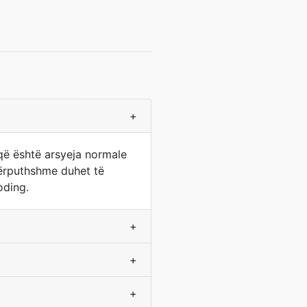
+
që është arsyeja normale
apërputhshme duhet të
oding.
+
+
+