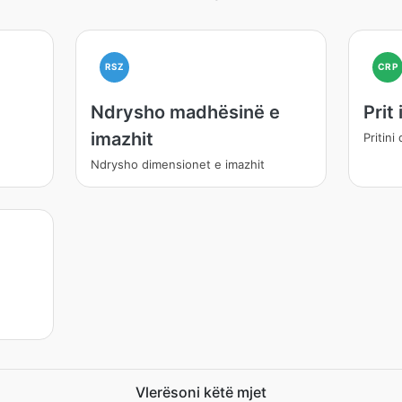
RSZ
CRP
Ndrysho madhësinë e
Prit
imazhit
ë
Pritin
Ndrysho dimensionet e imazhit
Vlerësoni këtë mjet