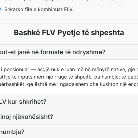
Shkarko file e kombinuar FLV.
Bashkë FLV Pyetje të shpeshta
put-et janë në formate të ndryshme?
h i pensionuar — asgjë nuk e luan më në mënyrë native, gjë 
puthje të inputs merr një rrugë të shpejtë, pa humbje; të p
 përbashkët, që është më i ngadalshëm dhe kushton një enc
LV kur shkrihet?
inoj njëkohësisht?
 humbje?