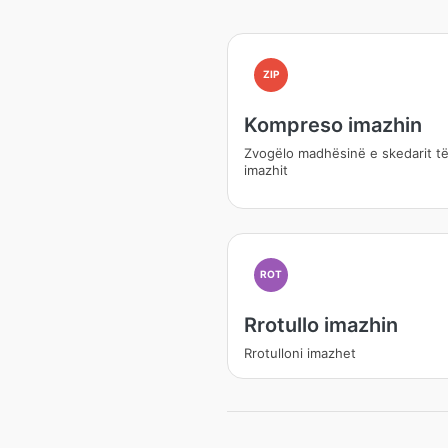
ZIP
Kompreso imazhin
Zvogëlo madhësinë e skedarit t
imazhit
ROT
Rrotullo imazhin
Rrotulloni imazhet