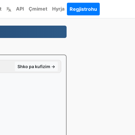
t
API
Çmimet
Hyrja
Regjistrohu
Shko pa kufizim →