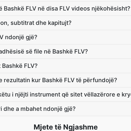
ë Bashkë FLV në disa FLV videos njëkohësisht?
n, subtitrat dhe kapitujt?
V ndonjë gjë?
madhësisë së file në Bashkë FLV?
t Bashkë FLV?
e rezultatin kur Bashkë FLV të përfundojë?
tu i njëjti instrument që sitet vëllazërore e kr
ri dhe a mbahet ndonjë gjë?
Mjete të Ngjashme