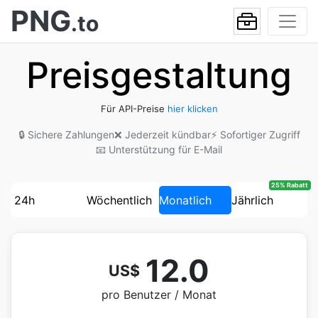
PNG
.to
Preisgestaltung
Für API-Preise
hier klicken
🔒 Sichere Zahlungen
❌ Jederzeit kündbar
⚡ Sofortiger Zugriff
📧 Unterstützung für E-Mail
25% Rabatt
24h
Wöchentlich
Monatlich
Jährlich
12.0
US$
pro Benutzer / Monat