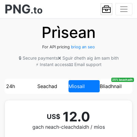
PNG
.to
Prìsean
For API pricing
briog an seo
🔒 Secure payments
❌ Sguir dheth aig àm sam bith
⚡ Instant access
📧 Email support
25% lasachadh
24h
Seachad
Mìosail
Bliadhnail
12.0
US$
gach neach-cleachdaidh / mìos