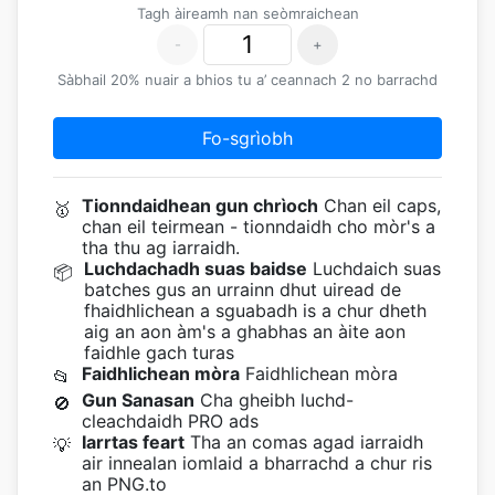
Tagh àireamh nan seòmraichean
-
+
Sàbhail 20% nuair a bhios tu a’ ceannach 2 no barrachd
Fo-sgrìobh
Tionndaidhean gun chrìoch
Chan eil caps,
🥇
chan eil teirmean - tionndaidh cho mòr's a
tha thu ag iarraidh.
Luchdachadh suas baidse
Luchdaich suas
📦
batches gus an urrainn dhut uiread de
fhaidhlichean a sguabadh is a chur dheth
aig an aon àm's a ghabhas an àite aon
faidhle gach turas
Faidhlichean mòra
Faidhlichean mòra
📂
Gun Sanasan
Cha gheibh luchd-
🚫
cleachdaidh PRO ads
Iarrtas feart
Tha an comas agad iarraidh
💡
air innealan iomlaid a bharrachd a chur ris
an PNG.to