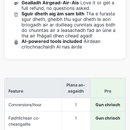
Gealladh Airgead-Air-Ais
Love it or get a
💸
full refund, no questions asked.
Sguir dheth aig àm sam bith
Tha e furasta
⏰
sgur dheth, gheibh thu sgur dheth le aon
briogadh air ar duilleag cunntais agus bidh
do chunntas air a leasachadh fad an ùine a
tha air fhàgail dhen chead agad!
AI-powered tools included
Àirdean
🤖
crìochnachaidh AI nas àirde
Plana an-
Feature
asgaidh
Pro
Conversions/hour
1
Gun chrìoch
Faidhlichean co-
1
Gun chrìoch
cheangailte