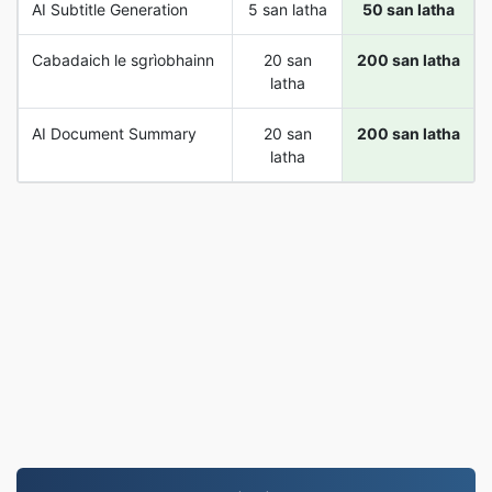
AI Subtitle Generation
5 san latha
50 san latha
Cabadaich le sgrìobhainn
20 san
200 san latha
latha
AI Document Summary
20 san
200 san latha
latha