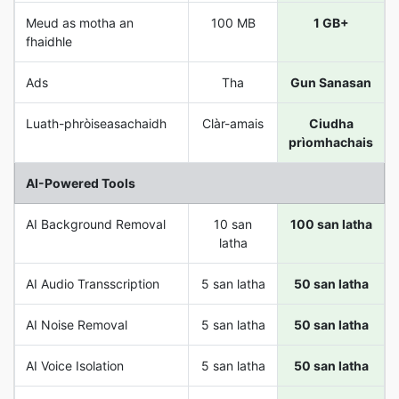
Meud as motha an
100 MB
1 GB+
fhaidhle
Ads
Tha
Gun Sanasan
Luath-phròiseasachaidh
Clàr-amais
Ciudha
prìomhachais
AI-Powered Tools
AI Background Removal
10 san
100 san latha
latha
AI Audio Transscription
5 san latha
50 san latha
AI Noise Removal
5 san latha
50 san latha
AI Voice Isolation
5 san latha
50 san latha