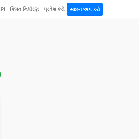
PI
કિંમત નિર્ધારણ
પ્રવેશ કરો
સાઇન અપ કરો