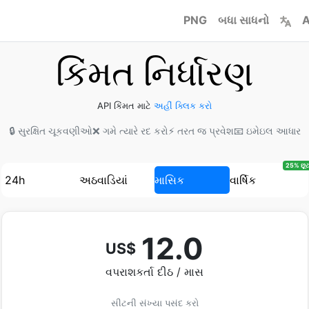
PNG
બધા સાધનો
A
કિંમત નિર્ધારણ
API કિંમત માટે
અહીં ક્લિક કરો
🔒 સુરક્ષિત ચૂકવણીઓ
❌ ગમે ત્યારે રદ કરો
⚡ તરત જ પ્રવેશ
📧 ઇમેઇલ આધાર
25% છૂટ
24h
અઠવાડિયાં
માસિક
વાર્ષિક
12.0
US$
વપરાશકર્તા દીઠ / માસ
સીટની સંખ્યા પસંદ કરો