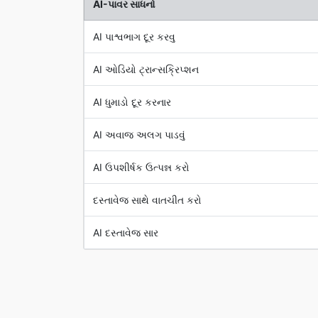
AI-પાવર સાધનો
AI પાશ્વભાગ દૂર કરવુ
AI ઓડિયો ટ્રાન્સક્રિપ્શન
AI ધુમાડો દૂર કરનાર
AI અવાજ અલગ પાડવું
AI ઉપશીર્ષક ઉત્પન્ન કરો
દસ્તાવેજ સાથે વાતચીત કરો
AI દસ્તાવેજ સાર