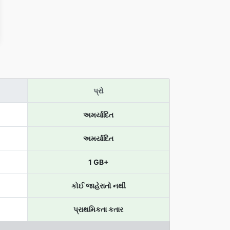
પ્રો
અમર્યાદિત
અમર્યાદિત
1 GB+
કોઈ જાહેરાતો નથી
પ્રાથમિકતા કતાર