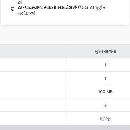
છે!
AI-પાવરવાળા સાધનો સમાવેલ છે
ઉચ્ચ AI પૂર્ણતા
🤖
મર્યાદાઓ
મુક્ત યોજના
1
1
100 MB
હા
મૂળભૂત