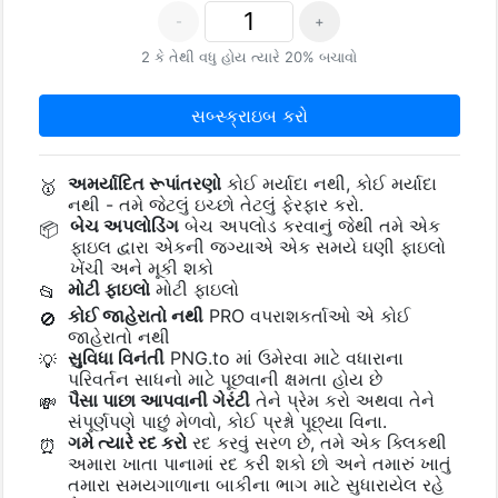
-
+
2 કે તેથી વધુ હોય ત્યારે 20% બચાવો
સબ્સ્ક્રાઇબ કરો
અમર્યાદિત રૂપાંતરણો
કોઈ મર્યાદા નથી, કોઈ મર્યાદા
🥇
નથી - તમે જેટલું ઇચ્છો તેટલું ફેરફાર કરો.
બેચ અપલોડિંગ
બેચ અપલોડ કરવાનું જેથી તમે એક
📦
ફાઇલ દ્વારા એકની જગ્યાએ એક સમયે ઘણી ફાઇલો
ખેંચી અને મૂકી શકો
મોટી ફાઇલો
મોટી ફાઇલો
📂
કોઈ જાહેરાતો નથી
PRO વપરાશકર્તાઓ એ કોઈ
🚫
જાહેરાતો નથી
સુવિધા વિનંતી
PNG.to માં ઉમેરવા માટે વધારાના
💡
પરિવર્તન સાધનો માટે પૂછવાની ક્ષમતા હોય છે
પૈસા પાછા આપવાની ગેરંટી
તેને પ્રેમ કરો અથવા તેને
💸
સંપૂર્ણપણે પાછું મેળવો, કોઈ પ્રશ્નો પૂછ્યા વિના.
ગમે ત્યારે રદ કરો
રદ કરવું સરળ છે, તમે એક ક્લિકથી
⏰
અમારા ખાતા પાનામાં રદ કરી શકો છો અને તમારું ખાતું
તમારા સમયગાળાના બાકીના ભાગ માટે સુધારાયેલ રહે