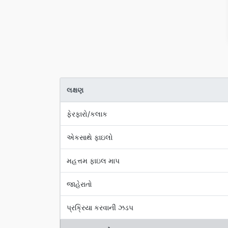
લક્ષણ
ફેરફારો/કલાક
એકસાથે ફાઇલો
મહત્તમ ફાઇલ માપ
જાહેરાતો
પ્રક્રિયા કરવાની ઝડપ