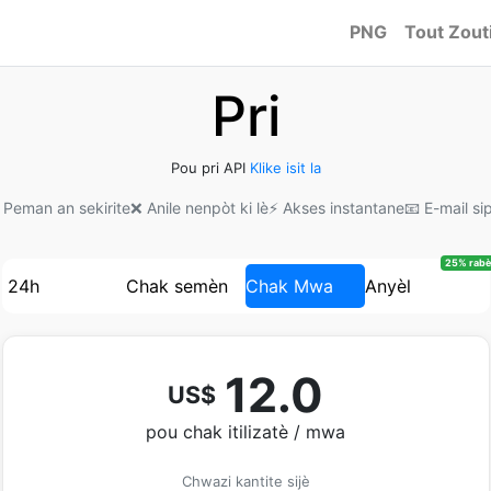
PNG
Tout Zout
Pri
Pou pri API
Klike isit la
 Peman an sekirite
❌ Anile nenpòt ki lè
⚡ Akses instantane
📧 E-mail si
25% rabè
24h
Chak semèn
Chak Mwa
Anyèl
12.0
US$
pou chak itilizatè / mwa
Chwazi kantite sijè