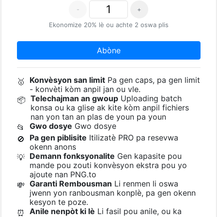
-
+
Ekonomize 20% lè ou achte 2 oswa plis
Abòne
Konvèsyon san limit
Pa gen caps, pa gen limit
🥇
- konvèti kòm anpil jan ou vle.
Telechajman an gwoup
Uploading batch
📦
konsa ou ka glise ak kite kòm anpil fichiers
nan yon tan an plas de youn pa youn
Gwo dosye
Gwo dosye
📂
Pa gen piblisite
Itilizatè PRO pa resevwa
🚫
okenn anons
Demann fonksyonalite
Gen kapasite pou
💡
mande pou zouti konvèsyon ekstra pou yo
ajoute nan PNG.to
Garanti Rembousman
Li renmen li oswa
💸
jwenn yon ranbousman konplè, pa gen okenn
kesyon te poze.
Anile nenpòt ki lè
Li fasil pou anile, ou ka
⏰