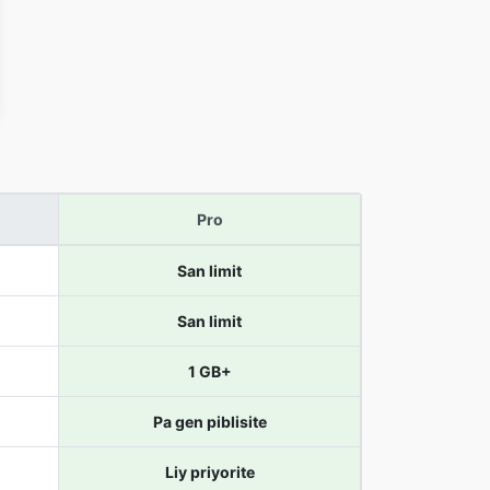
Pro
San limit
San limit
1 GB+
Pa gen piblisite
Liy priyorite