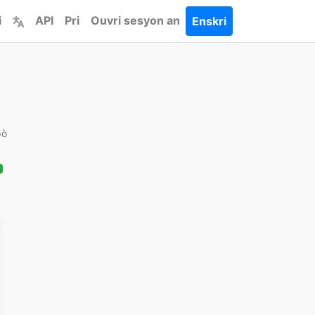
i
API
Pri
Ouvri sesyon an
Enskri
pò