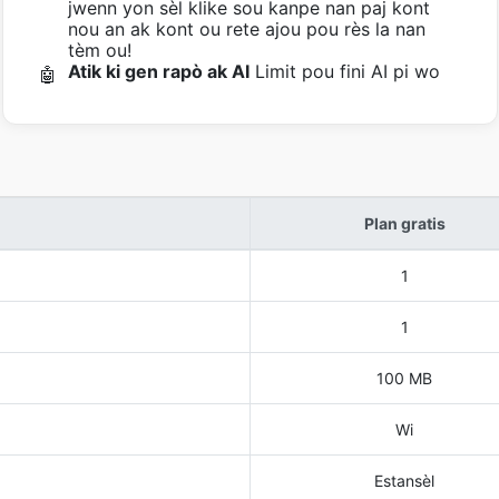
jwenn yon sèl klike sou kanpe nan paj kont
nou an ak kont ou rete ajou pou rès la nan
tèm ou!
Atik ki gen rapò ak AI
Limit pou fini AI pi wo
🤖
Plan gratis
1
1
100 MB
Wi
Estansèl