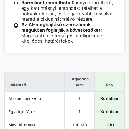
Bármikor lemondható
Könnyen törölhető,
⏰
egy kattintásnyi lemondást találhat a
fiókunk oldalán, és fiókja tovább frissülve
marad a ciklus hátralévő részére!
Az AI-meghajtású szerszámok
🤖
magukban foglalják a következőket:
Magasabb mesterséges intelligencia-
kifejlődési határértékek
Ingyenes
Jellemző
terv
Pro
Átszámítások/óra
1
Korlátlan
Egyidejű fájlok
1
Korlátlan
Max. fájlméret
100 MB
1 GB+