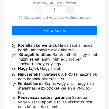
Válassza ki az ülések számát
-
+
20% kedvezmény 2 vagy több vásárlása esetén
Feliratkozás
Korlátlan konverziók
Nincs sapka, nincs
🥇
korlát, amennyire csak akarod.
Kötegelt feltöltés
Batch feltöltés, így lehet
📦
húzni és ejti annyi fájlt egy időben
ahelyett, hogy egy-egy
Nagy fájlok
Nagy fájlok
📂
Nincsenek hirdetések
A PRO felhasználók
🚫
nem kapnak hirdetéseket
Funkciókérés
Képes vagy arra, hogy extra
💡
átalakítási eszközöket kérjen a PNG.to-
hoz.
Pénzvisszafizetési garancia
Szeretem,
💸
vagy visszakapom a teljes visszatérítést,
nem kérdezek semmit.