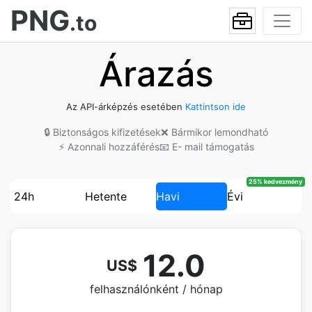
PNG
.to
Árazás
Az API-árképzés esetében
Kattintson ide
🔒 Biztonságos kifizetések
❌ Bármikor lemondható
⚡ Azonnali hozzáférés
📧 E- mail támogatás
25% kedvezmény
24h
Hetente
Havi
Évi
12.0
US$
felhasználónként / hónap