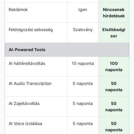
Reklámok
Igen
Nincsenek
hirdetések
Feldolgozási sebesség
Szabvány
Elsőbbségi
sor
Al-Powered Tools
AI háttéreltávolítás
10 naponta
100
naponta
AI Audio Transcription
5 naponta
50
naponta
AI Zajeltávolítás
5 naponta
50
naponta
AI Voice izolálása
5 naponta
50
naponta