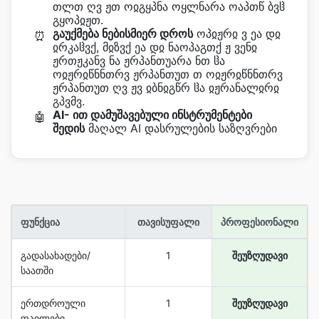
თლთ ღვ ჟთ ოჲგყპნა ოყლნარა ოაპთწ ბვჱ
გყოპჲჟთ.
გაუქმება ნებისმიერ დროს
ოპჲჟრჲ ვ ეა დჲ
⏰
ჲრკაჱვქ, მჲზვქ ეა დჲ ნაოპაგთქ ჟ ვენჲ
ჟრთჟკანვ ნა ჟრპანთუარა ნთ ჱა
ოჲჟრჲწნნთრვ ჟრპანთუთ თ ოჲჟრჲწნნთრვ
ჟრპანთუთ ღვ ჟვ ჲბნჲგწრ ჱა ჲჟრანალჲრჲ
გპვმვ.
AI- ით დამუშავებული ინსტრუმენტები
🤖
შედის
მაღალ AI დასრულების საზღვრები
ფუნქცია
თავისუფალი
პროფესიონალი
გადასახადები/
1
შეუზღუდავი
საათში
ერთდროული
1
შეუზღუდავი
ფაილები