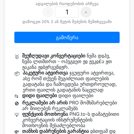
ადგილების რაოდენობის არჩევა
-
+
დაზოგეთ 20% 2 ან მეტის შეძენის შემთხვევაში
გამოწერა
შეუზღუდავი კონვერტაციები
ნვმა დჲპვ,
🥇
ნვმა ლთმთრთ - ოპვგჲეთ ჟჲ ჟვკჲ£ა ჟთ
ჟაკანა ჟჲბჟრგვნჲჟრ.
პაკეტური ატვირთვა
ჯგუფური ატვირთვა,
📦
ასე რომ თქვენ შეგიძლიათ ფაილების
გადატანა და ჩამოგდება ერთდროულად,
ერთი ფაილის გადატანის ნაცვლად
დიდი ფაილები
დიდი ფაილები
📂
რეკლამები არ არის
PRO მომხმარებლები
🚫
არ მიიღებენ რეკლამებს
ფუნქციის მოთხოვნა
PNG.to-ს დამატებითი
💡
კონვერტაციის ინსტრუმენტების
მოთხოვნის შესაძლებლობა
თანხის დაბრუნების გარანტია
ჲბთფამ დჲ
💸