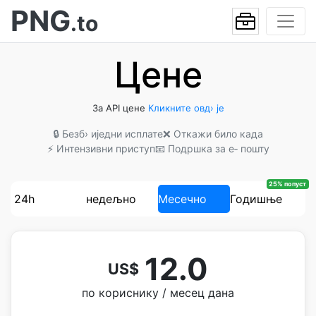
PNG
.to
Цене
За API цене
Кликните овд› је
🔒 Безб› иједни исплате
❌ Откажи било када
⚡ Интензивни приступ
📧 Подршка за е‐ пошту
25% попуст
24h
недељно
Месечно
Годишње
12.0
US$
по кориснику / месец дана