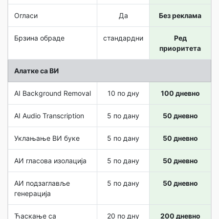
Огласи
Да
Без реклама
Брзина обраде
стандардни
Ред
приоритета
Алатке са ВИ
AI Background Removal
10 по дну
100 дневно
AI Audio Transcription
5 по дану
50 дневно
Уклањање ВИ буке
5 по дану
50 дневно
АИ гласова изолација
5 по дану
50 дневно
АИ подзаглавље
5 по дану
50 дневно
генерација
Ћаскање са
20 по дну
200 дневно