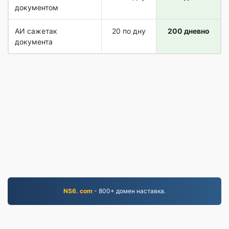
документом
АИ сажетак
20 по дну
200 дневно
документа
NS6. com
- 800+ домен наставка.