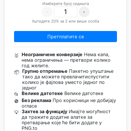
Изаберите број седишта
-
+
Уштедите 20% за 2 или више особа
Претплатите се
Неограничене конверзије
Нема капа,
🥇
нема ограничења — претвори колико
год желите.
Групно отпремање
Пакетно упуштање
📦
тако да можете превлачитиспустити
колико је фајлова уместо једног по
једног
Велике датотеке
Велике датотеке
📂
Без реклама
Про корисници не добијају
🚫
огласе
Захтев за функцију
Имајте могућност
💡
да тражите додатне алатке за
претварање које ће бити додате у
PNG.to