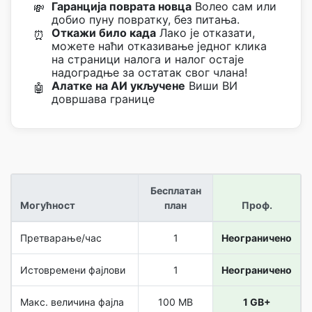
Гаранција поврата новца
Волео сам или
💸
добио пуну повратку, без питања.
Откажи било када
Лако је отказати,
⏰
можете наћи отказивање једног клика
на страници налога и налог остаје
надоградње за остатак свог члана!
Алатке на АИ укључене
Виши ВИ
🤖
довршава границе
Бесплатан
Могућност
план
Проф.
Претварање/час
1
Неограничено
Истовремени фајлови
1
Неограничено
Макс. величина фајла
100 MB
1 GB+