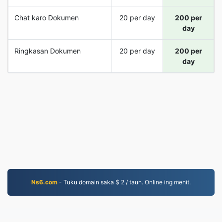
Chat karo Dokumen
20 per day
200 per
day
Ringkasan Dokumen
20 per day
200 per
day
Ns6.com
- Tuku domain saka $ 2 / taun. Online ing menit.