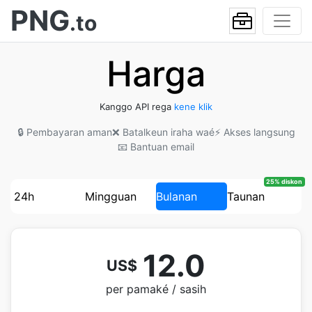
PNG
.to
Harga
Kanggo API rega
kene klik
🔒 Pembayaran aman
❌ Batalkeun iraha waé
⚡ Akses langsung
📧 Bantuan email
25% diskon
24h
Mingguan
Bulanan
Taunan
12.0
US$
per pamaké / sasih