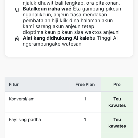
njaluk dhuwit bali lengkap, ora pitakonan.
Batalkeun iraha waé
Éta gampang pikeun
⏰
ngabalikeun, anjeun tiasa mendakan
pembatalan hiji klik dina halaman akun
kami sareng akun anjeun tetep
dioptimalkeun pikeun sisa waktos anjeun!
Alat kang didhukung AI kalebu
Tinggi AI
🤖
ngerampungake watesan
Fitur
Free Plan
Pro
Konversi/jam
1
Teu
kawates
Fayl sing padha
1
Teu
kawates