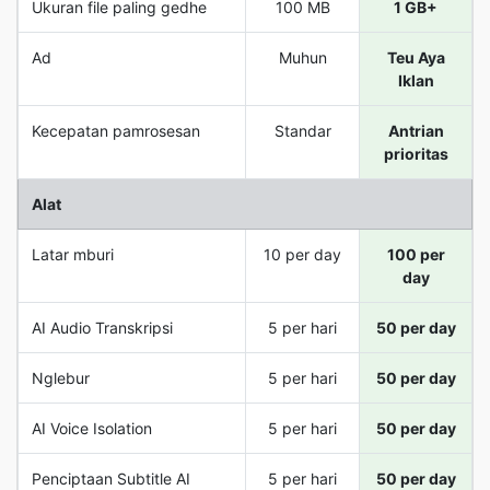
Ukuran file paling gedhe
100 MB
1 GB+
Ad
Muhun
Teu Aya
Iklan
Kecepatan pamrosesan
Standar
Antrian
prioritas
Alat
Latar mburi
10 per day
100 per
day
AI Audio Transkripsi
5 per hari
50 per day
Nglebur
5 per hari
50 per day
AI Voice Isolation
5 per hari
50 per day
Penciptaan Subtitle AI
5 per hari
50 per day