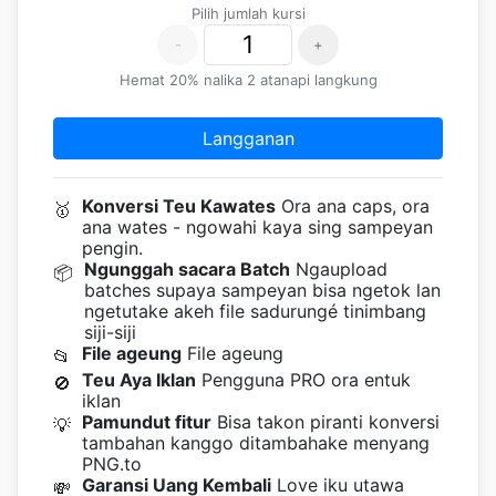
Pilih jumlah kursi
-
+
Hemat 20% nalika 2 atanapi langkung
Langganan
Konversi Teu Kawates
Ora ana caps, ora
🥇
ana wates - ngowahi kaya sing sampeyan
pengin.
Ngunggah sacara Batch
Ngaupload
📦
batches supaya sampeyan bisa ngetok lan
ngetutake akeh file sadurungé tinimbang
siji-siji
File ageung
File ageung
📂
Teu Aya Iklan
Pengguna PRO ora entuk
🚫
iklan
Pamundut fitur
Bisa takon piranti konversi
💡
tambahan kanggo ditambahake menyang
PNG.to
Garansi Uang Kembali
Love iku utawa
💸