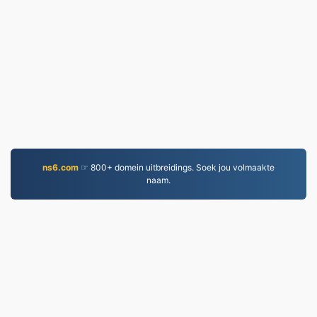
ns6.com
☞ 800+ domein uitbreidings. Soek jou volmaakte
naam.
PNG.to
Lêers omgeskakel sedert 2019
Privaatheidsbeleid
|
Diensbepalings
|
Oor ons
|
Kontak Ons
|
API
|
Voorbeelds
|
Installeer App