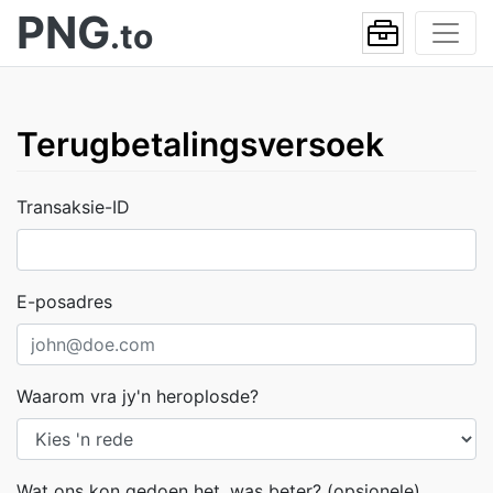
PNG
.to
Terugbetalingsversoek
Transaksie-ID
E-posadres
Waarom vra jy'n heroplosde?
Wat ons kon gedoen het, was beter? (opsionele)