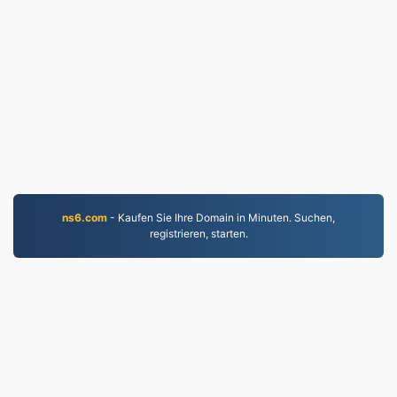
ns6.com
- Kaufen Sie Ihre Domain in Minuten. Suchen,
registrieren, starten.
PNG.to
Seit 2019 konvertierte Dateien
Datenschutzrichtlinie
|
Nutzungsbedingungen
|
Über
uns
|
Kontaktieren Sie uns
|
API
|
Proben
|
App