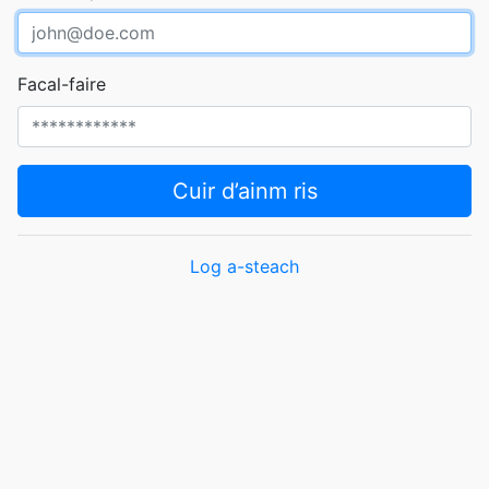
Facal-faire
Cuir d’ainm ris
Log a-steach