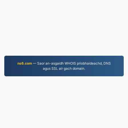
ns6.com
— Saor an-asgaidh WHOIS prìobhaideachd, DNS
agus SSL air gach domain.
PNG.to
Faidhlichean air an tionndadh bho 2019
Poileasaidh Prìobhaideachd
|
Cumhachan Seirbheis
|
Mu ar deidhinn
|
Cuir fios thugainn
|
API
|
Samplaichean
|
Stàlaich an aplacaid