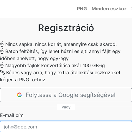
PNG
Minden eszköz
Regisztráció
☝
Nincs sapka, nincs korlát, amennyire csak akarod.
☝
Batch feltöltés, így lehet húzni és ejti annyi fájlt egy
időben ahelyett, hogy egy-egy
☝
Nagyobb fájlok konvertálása akár 100 GB-ig
🚀
Képes vagy arra, hogy extra átalakítási eszközöket
kérjen a PNG.to-hoz.
Folytassa a Google segítségével
Vagy
E-mail cím