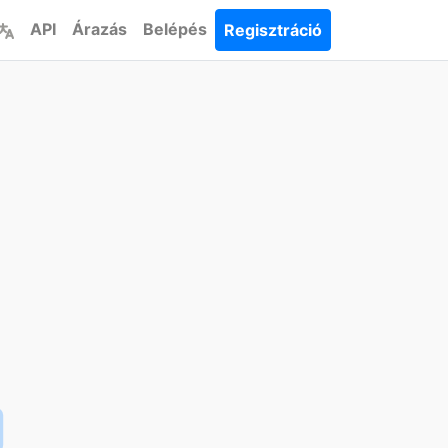
API
Árazás
Belépés
Regisztráció