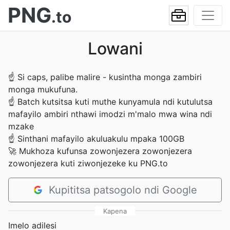
PNG
.to
Lowani
☝
Si caps, palibe malire - kusintha monga zambiri
monga mukufuna.
☝
Batch kutsitsa kuti muthe kunyamula ndi kutulutsa
mafayilo ambiri nthawi imodzi m'malo mwa wina ndi
mzake
☝
Sinthani mafayilo akuluakulu mpaka 100GB
🚀
Mukhoza kufunsa zowonjezera zowonjezera
zowonjezera kuti ziwonjezeke ku PNG.to
Kupititsa patsogolo ndi Google
Kapena
Imelo adilesi