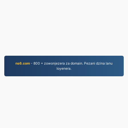
ns6.com
- 800 + zowonjezera za domain. Pezani dzina lanu
loyenera.
PNG.to
Mafayilo asinthidwa kuyambira 2019
mfundo zazinsinsi
|
Migwirizano ndi Malamulo
Ogwirira Ntchito
|
Zambiri zaife
|
Lumikizanani nafe
|
API
|
Masamba
|
Kukhazikitsa pulogalamu