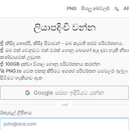
PNG
සියලු මෙවලම්
AP
ලියාපදිංචි වන්න
☝
කිසිදු තොප්පි, කිසිදු සීමාවන් - ඔබ කැමති තරම් පරිවර්තනය.
☝
ඔබ එක් වෙනුවට එක් වරක් ගොනු බොහෝ ඇද දමා හැකි නිසා
කණ්ඩායමක් උඩුගත
☝
100GB දක්වා විශාල ගොනු පරිවර්තනය කරන්න
🚀
PNG.to වෙත එකතු කිරීමට අමතර පරිවර්තන මෙවලම් ඉල්ලා
සිටීමට හැකියාව ඇත
Google සමඟ ඉදිරියට යන්න
හෝ
ඊතැපැල් ලිපිනය