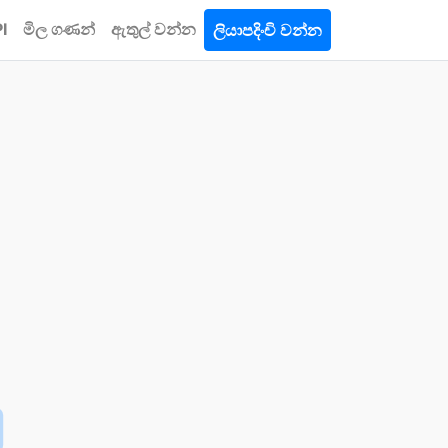
I
මිල ගණන්
ඇතුල් වන්න
ලියාපදිංචි වන්න