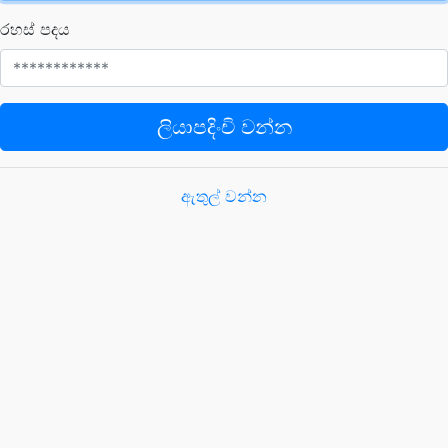
රහස් පදය
ලියාපදිංචි වන්න
ඇතුල් වන්න