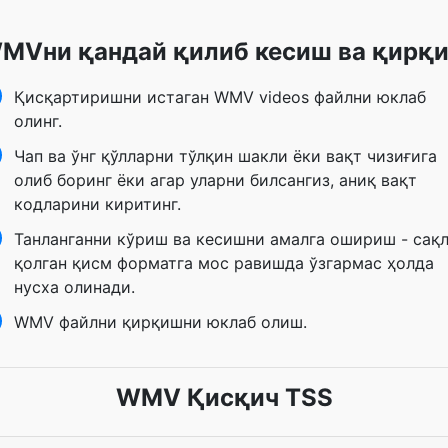
MVни қандай қилиб кесиш ва қирқ
Қисқартиришни истаган WMV videos файлни юклаб
олинг.
Чап ва ўнг қўлларни тўлқин шакли ёки вақт чизиғига
олиб боринг ёки агар уларни билсангиз, аниқ вақт
кодларини киритинг.
Танланганни кўриш ва кесишни амалга ошириш - сақ
қолган қисм форматга мос равишда ўзгармас ҳолда
нусха олинади.
WMV файлни қирқишни юклаб олиш.
WMV Қисқич TSS