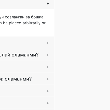
+
чун созланган ва бошқа
be placed arbitrarily or
+
ашлай оламанми?
+
+
ра оламанми?
+
+
+