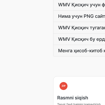
WMV Қисқич учун ф
Нима учун PNG сай
WMV Қисқич тугага
WMV Қисқич бу ерда
Менга ҳисоб-китоб
ZIP
Rasmni siqish
Tasvir fayli hajmini kamaytirish