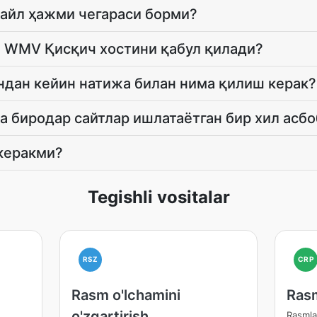
айл ҳажми чегараси борми?
т WMV Қисқич хостини қабул қилади?
ндан кейин натижа билан нима қилиш керак?
 биродар сайтлар ишлатаётган бир хил асб
 керакми?
Tegishli vositalar
RSZ
CRP
Rasm o'lchamini
Rasm
o'zgartirish
Rasmlar