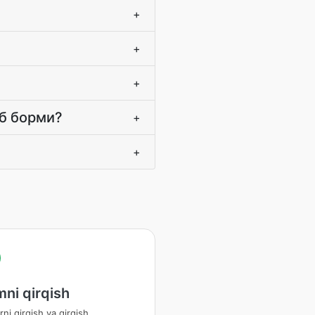
+
+
+
об борми?
+
+
ni qirqish
ni qirqish va qirqish