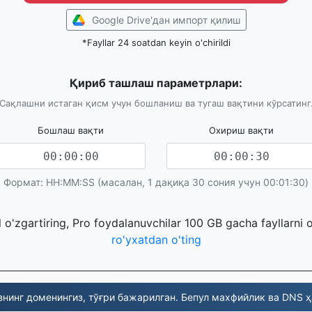
Google Drive'дан импорт қилиш
*Fayllar 24 soatdan keyin o'chirildi
Қириб ташлаш параметрлари:
Сақлашни истаган қисм учун бошланиш ва тугаш вақтини кўрсатинг
Бошлаш вақти
Охириш вақти
Формат: HH:MM:SS (масалан, 1 дақиқа 30 сония учун 00:01:30)
l o'zgartiring, Pro foydalanuvchilar 100 GB gacha fayllarni 
ro'yxatdan o'ting
нинг доменингиз, тўғри бажарилган. Бепул махфийлик ва DNS ҳ