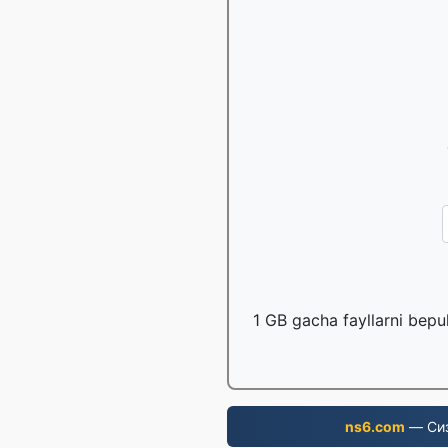
1 GB gacha fayllarni bepu
ns6.com
— Сиз