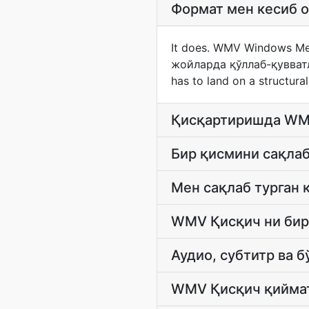
Формат мен кесиб 
It does. WMV Windows Med
жойларда қўллаб-қувватлан
has to land on a structura
Қисқартиришда WMV
Бир қисмини сақлаб
Мен сақлаб турган 
WMV Қисқич ни бир
Аудио, субтитр ва 
WMV Қисқич қийма