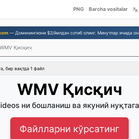
PNG
Barcha vositalar
.com
— Доменингизни $2/йилдан сотиб олинг. Минутлар ичида он
WMV Қисқич
а, бир вақтда 1 файл
WMV Қисқич
deos ни бошланиш ва якуний нуқтаг
Файлларни кўрсатинг