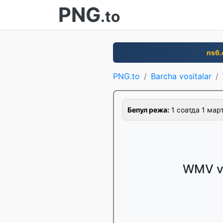
PNG
.to
ns6
PNG.to
Barcha vositalar
Бепул режа:
1 соатда 1 март
WMV vi