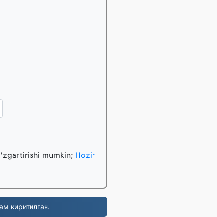
.
o'zgartirishi mumkin;
Hozir
ам киритилган.