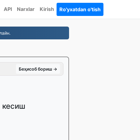
API
Narxlar
Kirish
Ro'yxatdan o'tish
лайн.
Беҳисоб бориш →
а кесиш