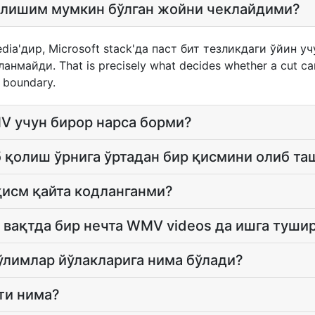
олишим мумкин бўлган жойни чеклайдими?
ia'дир, Microsoft stack'да паст бит тезликдаги ўйин у
майди. That is precisely what decides whether a cut can 
l boundary.
 учун бирор нарса борми?
 қолиш ўрнига ўртадан бир қисмини олиб т
қисм қайта кодланганми?
 вақтда бир нечта WMV videos да ишга туши
бўлимлар йўлакларига нима бўлади?
ти нима?