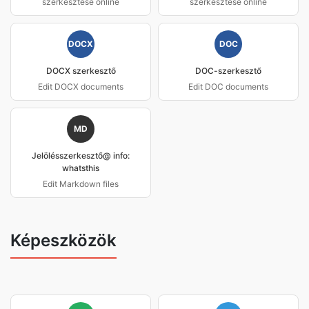
szerkesztése online
szerkesztése online
DOCX
DOC
DOCX szerkesztő
DOC-szerkesztő
Edit DOCX documents
Edit DOC documents
MD
Jelölésszerkesztő@ info:
whatsthis
Edit Markdown files
Képeszközök