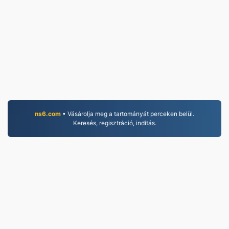
ns6.com
• Vásárolja meg a tartományát perceken belül.
Keresés, regisztráció, indítás.
PNG.to
2019 óta konvertált fájlok
Adatvédelmi irányelvek
|
Szolgáltatási feltételek
|
Rólunk
|
Kapcsolat
|
API
|
Minta
|
App telepítése
© 2026 PNG.to
|
VPS.org
LLC | Készítette
nadermx