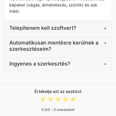
képeket (vágás, átméretezés, szűrők) és sok
mást.
Telepítenem kell szoftvert?
+
Automatikusan mentésre kerülnek a
+
szerkesztéseim?
Ingyenes a szerkesztés?
+
Értékelje ezt az eszközt
☆
☆
☆
☆
☆
5.0
/5 -
0
szavazatok