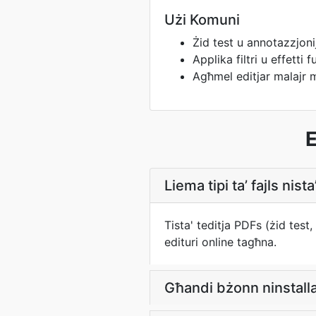
Użi Komuni
Żid test u annotazzjon
Applika filtri u effetti 
Agħmel editjar malajr 
E
Liema tipi ta’ fajls nist
Tista' teditja PDFs (żid test,
edituri online tagħna.
Għandi bżonn ninstall