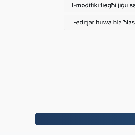
Il-modifiki tiegħi jiġu
L-editjar huwa bla ħla