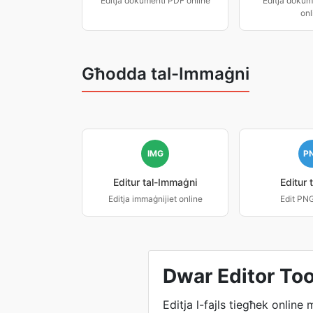
Editja dokumenti PDF online
Editja dokum
onl
Għodda tal-Immaġni
IMG
P
Editur tal-Immaġni
Editur 
Editja immaġnijiet online
Edit PN
Dwar Editor Too
Editja l-fajls tiegħek online 