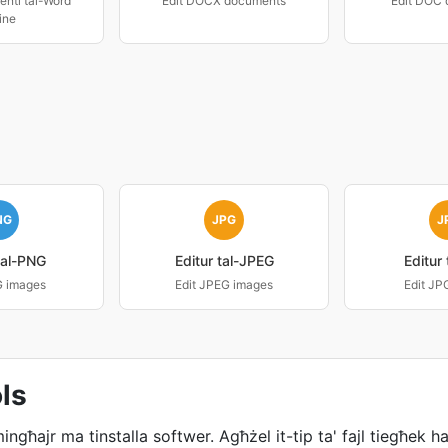
enti tal-Word
Edit DOCX documents
Edit DOC
ine
NG
JPG
J
tal-PNG
Editur tal-JPEG
Editur
G images
Edit JPEG images
Edit JP
ls
mingħajr ma tinstalla softwer. Agħżel it-tip ta' fajl tiegħek 