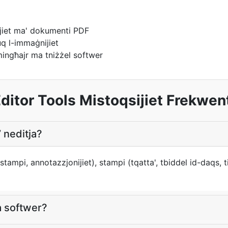
ijiet ma' dokumenti PDF
fuq l-immaġnijiet
mingħajr ma tniżżel softwer
ditor Tools Mistoqsijiet Frekwen
a’ neditja?
 stampi, annotazzjonijiet), stampi (tqatta', tbiddel id-daqs, tif
a softwer?