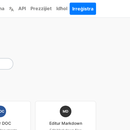
ha
API
Prezzijiet
Idħol
Irreġistra
OC
MD
ur DOC
Editur Markdown