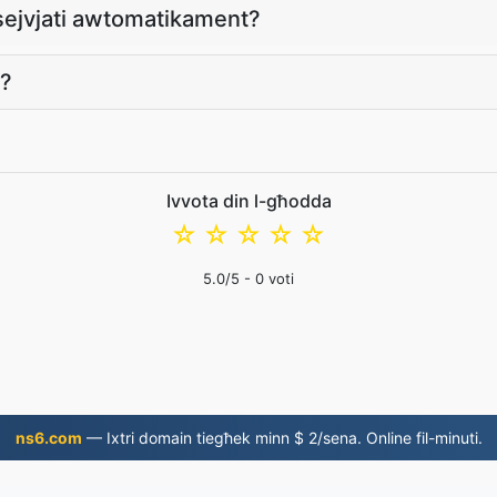
 ssejvjati awtomatikament?
s?
Ivvota din l-għodda
☆
☆
☆
☆
☆
5.0
/5 -
0
voti
ns6.com
— Ixtri domain tiegħek minn $ 2/sena. Online fil-minuti.