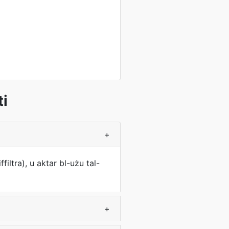
ti
+
filtra), u aktar bl-użu tal-
+