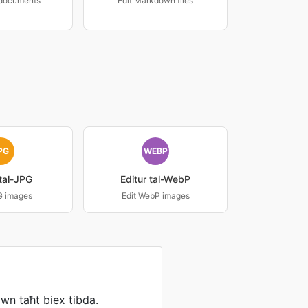
 documents
Edit Markdown files
PG
WEBP
 tal-JPG
Editur tal-WebP
G images
Edit WebP images
hawn taħt biex tibda.