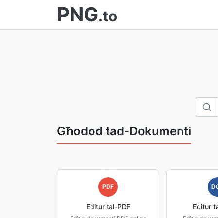
PNG
.to
Għodod tad-Dokumenti
PDF
D
Editur tal-PDF
Editur t