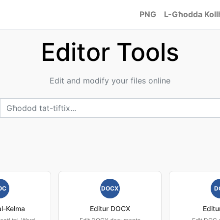
PNG
L-Għodda Koll
Editor Tools
Edit and modify your files online
OC
DOCX
D
al-Kelma
Editur DOCX
Edit