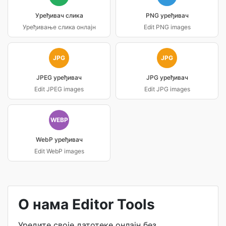
Уређивач слика
PNG уређивач
Уређивање слика онлајн
Edit PNG images
JPG
JPG
JPEG уређивач
JPG уређивач
Edit JPEG images
Edit JPG images
WEBP
WebP уређивач
Edit WebP images
О нама Editor Tools
Уредите своје датотеке онлајн без