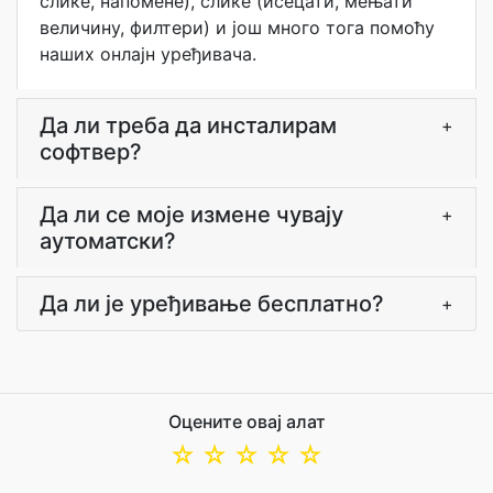
слике, напомене), слике (исецати, мењати
величину, филтери) и још много тога помоћу
наших онлајн уређивача.
Да ли треба да инсталирам
+
софтвер?
Да ли се моје измене чувају
+
аутоматски?
Да ли је уређивање бесплатно?
+
Оцените овај алат
☆
☆
☆
☆
☆