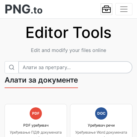
PNG
.to
Editor Tools
Edit and modify your files online
Алати за документе
PDF
DOC
PDF уређивач
Уређивач речи
Уређивање ПДФ докумената
Уређивање Word докумената