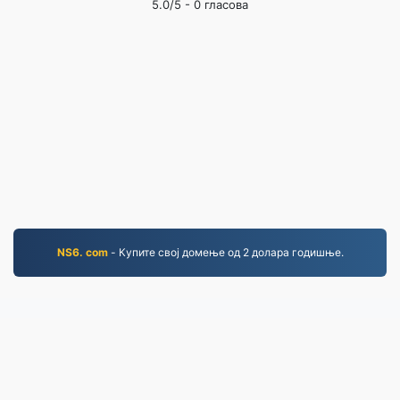
5.0
/5 -
0
гласова
NS6. com
- Купите свој домење од 2 долара годишње.
PNG.to
Датотеке конвертоване од 2019.
Политика приватности
|
Услови коришћења