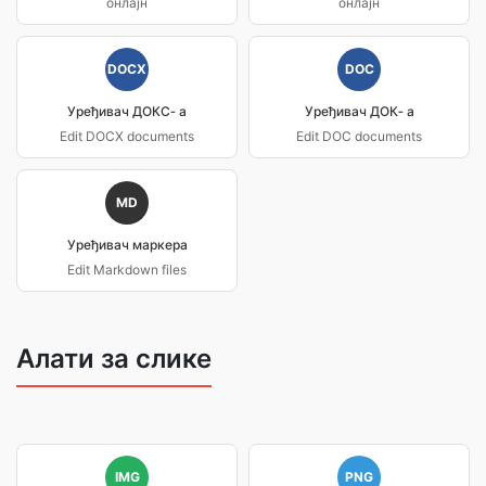
онлајн
онлајн
DOCX
DOC
Уређивач ДОКС‐ а
Уређивач ДОК‐ а
Edit DOCX documents
Edit DOC documents
MD
Уређивач маркера
Edit Markdown files
Алати за слике
IMG
PNG