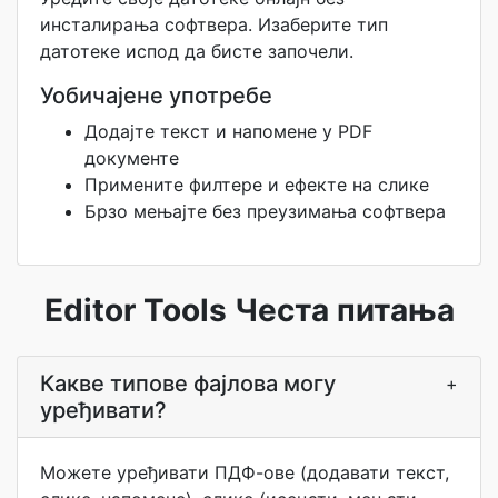
инсталирања софтвера. Изаберите тип
датотеке испод да бисте започели.
Уобичајене употребе
Додајте текст и напомене у PDF
документе
Примените филтере и ефекте на слике
Брзо мењајте без преузимања софтвера
Editor Tools Честа питања
Какве типове фајлова могу
+
уређивати?
Можете уређивати ПДФ-ове (додавати текст,