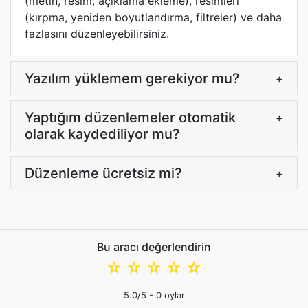
(metin, resim, açıklama ekleme), resimleri
(kırpma, yeniden boyutlandırma, filtreler) ve daha
fazlasını düzenleyebilirsiniz.
Yazılım yüklemem gerekiyor mu?
+
Yaptığım düzenlemeler otomatik
+
olarak kaydediliyor mu?
Düzenleme ücretsiz mi?
+
Bu aracı değerlendirin
☆
☆
☆
☆
☆
5.0
/5 -
0
oylar