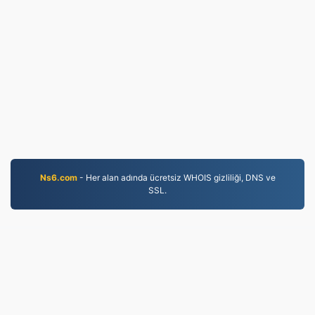
Ns6.com
- Her alan adında ücretsiz WHOIS gizliliği, DNS ve
SSL.
PNG.to
2019'dan beri dönüştürülen dosyalar
Gizlilik Politikası
|
Hizmet Şartları
|
Hakkımızda
|
Bize