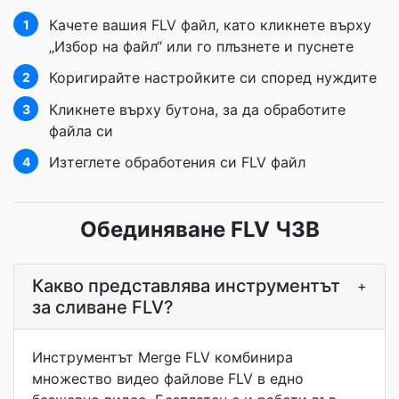
Качете вашия FLV файл, като кликнете върху
1
„Избор на файл“ или го плъзнете и пуснете
Коригирайте настройките си според нуждите
2
Кликнете върху бутона, за да обработите
3
файла си
Изтеглете обработения си FLV файл
4
Обединяване FLV ЧЗВ
Какво представлява инструментът
+
за сливане FLV?
Инструментът Merge FLV комбинира
множество видео файлове FLV в едно