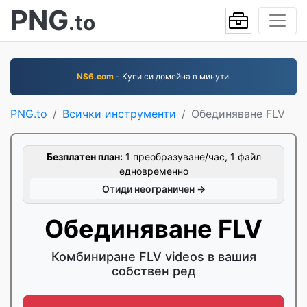
PNG
.to
NS6.com
- Купи си домейна в минути.
PNG.to
Всички инструменти
Обединяване FLV
Безплатен план:
1 преобразуване/час, 1 файл
едновременно
Отиди неограничен →
Обединяване FLV
Комбиниране FLV videos в вашия
собствен ред