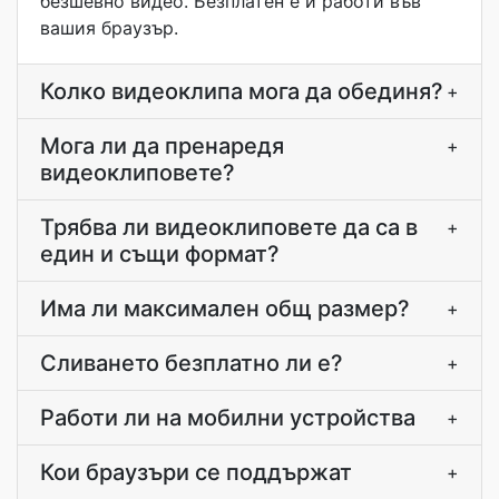
безшевно видео. Безплатен е и работи във
вашия браузър.
Колко видеоклипа мога да обединя?
+
Мога ли да пренаредя
+
видеоклиповете?
Трябва ли видеоклиповете да са в
+
един и същи формат?
Има ли максимален общ размер?
+
Сливането безплатно ли е?
+
Работи ли на мобилни устройства
+
Кои браузъри се поддържат
+