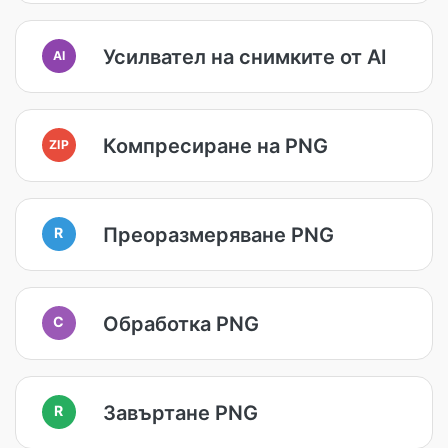
Усилвател на снимките от AI
AI
Компресиране на PNG
ZIP
Преоразмеряване PNG
R
Обработка PNG
C
Завъртане PNG
R