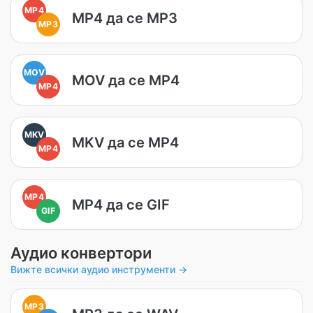
MP4
MP4 да се MP3
MP3
MOV
MOV да се MP4
MP4
MKV
MKV да се MP4
MP4
MP4
MP4 да се GIF
GIF
Аудио конвертори
Вижте всички аудио инструменти →
MP3