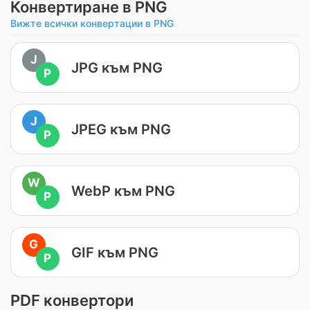
Конвертиране в PNG
Вижте всички конвертации в PNG
J
JPG към PNG
P
J
JPEG към PNG
P
W
WebP към PNG
P
G
GIF към PNG
P
PDF конвертори