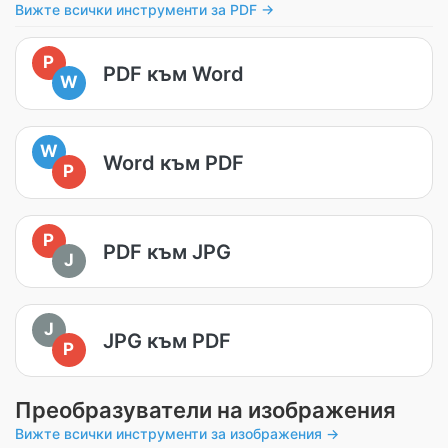
Вижте всички инструменти за PDF →
P
PDF към Word
W
W
Word към PDF
P
P
PDF към JPG
J
J
JPG към PDF
P
Преобразуватели на изображения
Вижте всички инструменти за изображения →