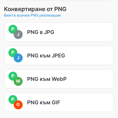
Конвертиране от PNG
Вижте всички PNG реализации
P
PNG в JPG
J
P
PNG към JPEG
J
P
PNG към WebP
W
P
PNG към GIF
G