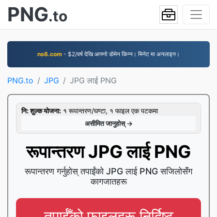
PNG
.to
ns6.com
- $2/वर्ष देखि आफ्नो डोमेन किन्न। मिनेट मा अनलाइन।
PNG.to
JPG
JPG लाई PNG
नि: शुल्क योजना:
१ रूपान्तरण/घण्टा, १ फाइल एक पटकमा
असीमित जानुहोस् →
रूपान्तरण JPG लाई PNG
रूपान्तरण गर्नुहोस् तपाईंको JPG लाई PNG सजिलोसँग
कागजातहरू
तपाईँको फाइलहरू निर्दिष्ट