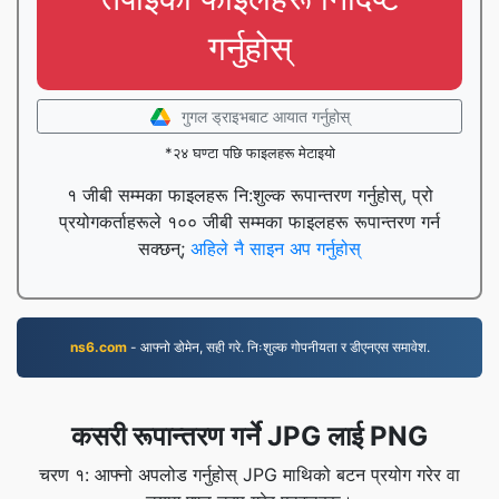
गर्नुहोस्
गुगल ड्राइभबाट आयात गर्नुहोस्
*२४ घण्टा पछि फाइलहरू मेटाइयो
१ जीबी सम्मका फाइलहरू नि:शुल्क रूपान्तरण गर्नुहोस्, प्रो
प्रयोगकर्ताहरूले १०० जीबी सम्मका फाइलहरू रूपान्तरण गर्न
सक्छन्;
अहिले नै साइन अप गर्नुहोस्
ns6.com
- आफ्नो डोमेन, सही गरे. निःशुल्क गोपनीयता र डीएनएस समावेश.
कसरी रूपान्तरण गर्ने JPG लाई PNG
चरण १: आफ्नो अपलोड गर्नुहोस् JPG माथिको बटन प्रयोग गरेर वा