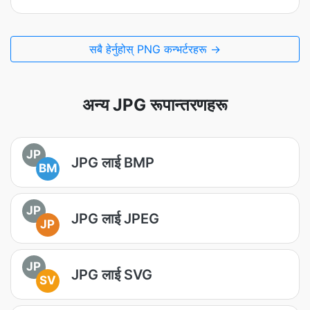
सबै हेर्नुहोस् PNG कन्भर्टरहरू →
अन्य JPG रूपान्तरणहरू
JP
JPG लाई BMP
BM
JP
JPG लाई JPEG
JP
JP
JPG लाई SVG
SV