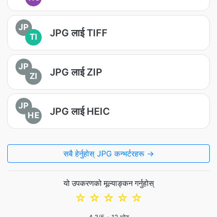
JP
JPG लाई TIFF
TI
JP
JPG लाई ZIP
ZI
JP
JPG लाई HEIC
HE
सबै हेर्नुहोस् JPG कन्भर्टरहरू →
यो उपकरणको मूल्याङ्कन गर्नुहोस्
☆
☆
☆
☆
☆