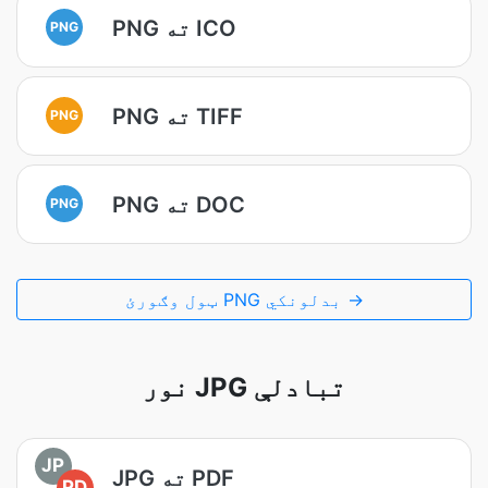
PNG ته ICO
PNG
PNG ته TIFF
PNG
PNG ته DOC
PNG
ټول وګورئ PNG بدلونکي →
نور JPG تبادلې
JP
JPG ته PDF
PD