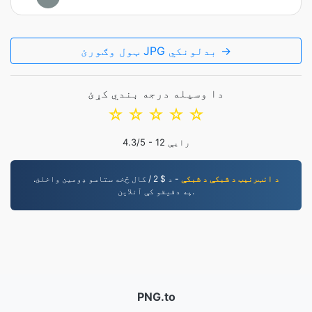
ټول وګورئ JPG بدلونکي →
دا وسیله درجه بندي کړئ
☆
☆
☆
☆
☆
رایې
12
/5 -
4.3
د انټرنېټ د شبکې د شبکې
- د $ 2 / کال څخه ستاسو ډومین واخلئ.
په دقیقو کې آنلاین.
PNG.to