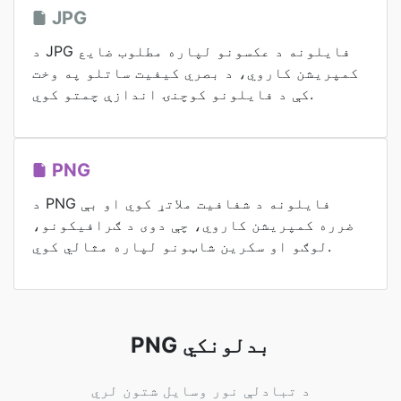
JPG
د JPG فایلونه د عکسونو لپاره مطلوب ضایع
کمپریشن کاروي، د بصري کیفیت ساتلو په وخت
کې د فایلونو کوچنۍ اندازې چمتو کوي.
PNG
د PNG فایلونه د شفافیت ملاتړ کوي او بې
ضرره کمپریشن کاروي، چې دوی د ګرافیکونو،
لوګو او سکرین شاټونو لپاره مثالي کوي.
PNG بدلونکي
د تبادلې نور وسایل شتون لري