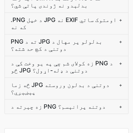
بدلېدو نه ژوندی پاتې شي؟
.PNG د خپل JPG نه EXIF اومتوک ساتي
+
که نه
PNG ته د JPG بدلولو پر مهال د
+
دوتنې د کچ حد شته؟
زه کولای شم چې په يو وخت کې د PNG د
+
څو JPG دوتنې د ډله-اړول؟
څه زما JPG دوتنې د بدلون وروسته
+
پېښېږي؟
زه چېرته د PNG دوتنه پرانېسم؟
+