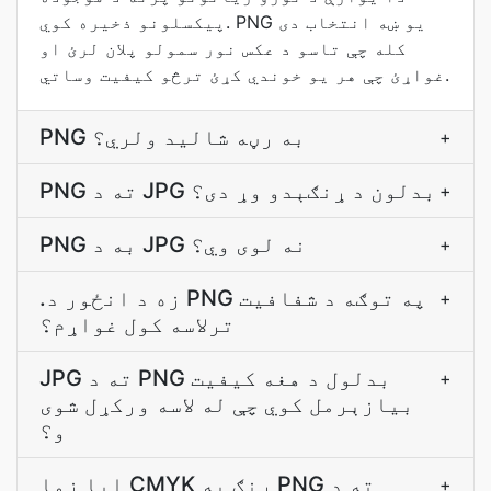
پیکسلونو ذخیره کوي. PNG یو ښه انتخاب دی
کله چې تاسو د عکس نور سمولو پلان لرئ او
غواړئ چې هر یو خوندي کړئ ترڅو کیفیت وساتي.
PNG به رڼه شاليد ولري؟
+
PNG ته د JPG بدلون د ړنګېدو وړ دی؟
+
PNG به د JPG نه لوى وي؟
+
.زه د انځور د PNG په توګه د شفافيت
+
ترلاسه کول غواړم؟
JPG ته د PNG بدلول د هغه کیفیت
+
بيازېرمل کوي چې له لاسه ورکړل شوی
و؟
ایا زما CMYK رنګ به PNG ته د
+