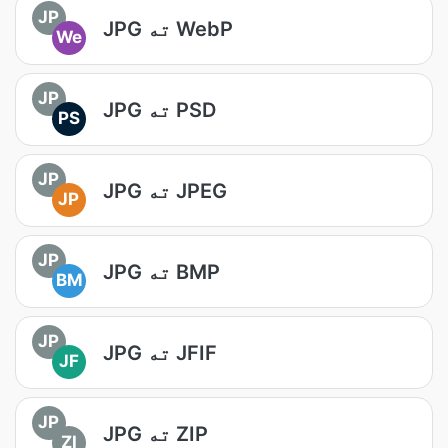
JP
JPG ته WebP
We
JP
JPG ته PSD
PS
JP
JPG ته JPEG
JP
JP
JPG ته BMP
BM
JP
JPG ته JFIF
JF
JP
JPG ته ZIP
ZI