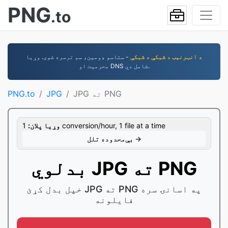
PNG
.to
د انټرنېټ د شبکې د شبکې
- ستاسو ډومین، سم ترسره شوی. وړیا
محرمیت او DNS شامل دي.
JPG ته PNG
JPG
PNG.to
1 conversion/hour, 1 file at a time
وړيا پلان:
بې‌محدوده تلل →
بدلوي JPG ته PNG
خپل بدل کړئ JPG ته PNG په اسانۍ سره
فایلونه