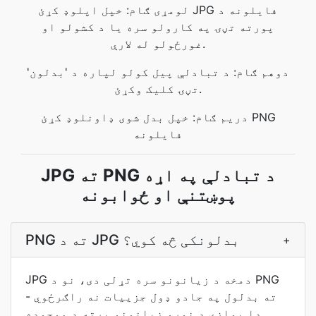
لومړی ګام: خپل اپلوډ کړئ JPG فایلونه د
پورته تڼۍ په کارولو سره یا د کشولو او
غورځولو له لارې.
دوهم ګام: د تبادلې پیل کولو لپاره د 'بدلون'
تڼۍ کلیک وکړئ.
دریم ګام: خپل بدل شوی ډاونلوډ کړئ PNG
فایلونه
JPG ته PNG د تبادلې په اړه
پوښتنې او ځوابونه
PNG ته د JPG بدلونکی څه کوي؟
+
JPG دمخه د زیانونو سره تړلی دی، نو د PNG
ته بدلول په جادو ډول جزییات نه راګرځوي -
دا یوازې د نورو زیانونو پرته د موجوده