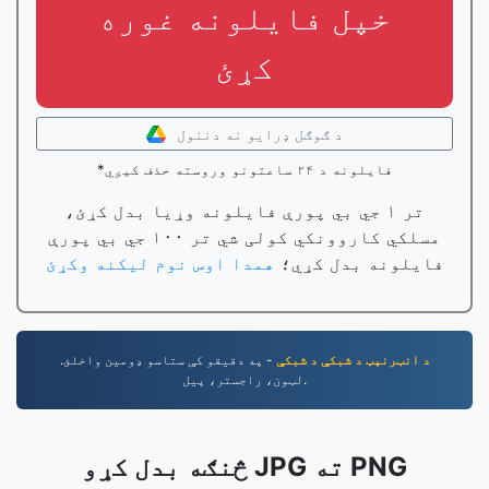
خپل فایلونه غوره
کړئ
د ګوګل ډرایو نه دننول
*فایلونه د ۲۴ ساعتونو وروسته حذف کیږي
تر ۱ جي بي پورې فایلونه وړیا بدل کړئ،
مسلکي کاروونکي کولی شي تر ۱۰۰ جي بي پورې
فایلونه بدل کړي؛
همدا اوس نوم لیکنه وکړئ
د انټرنېټ د شبکې د شبکې
- په دقیقو کې ستاسو ډومین واخلئ.
لټون، راجستر، پیل.
څنګه بدل کړو JPG ته PNG