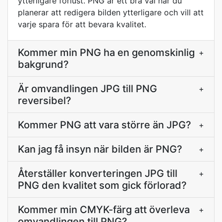
ytterligare förlust. PNG är ett bra val när du
planerar att redigera bilden ytterligare och vill att
varje spara för att bevara kvalitet.
Kommer min PNG ha en genomskinlig
+
bakgrund?
Är omvandlingen JPG till PNG
+
reversibel?
Kommer PNG att vara större än JPG?
+
Kan jag få insyn när bilden är PNG?
+
Återställer konverteringen JPG till
+
PNG den kvalitet som gick förlorad?
Kommer min CMYK-färg att överleva
+
omvandlingen till PNG?