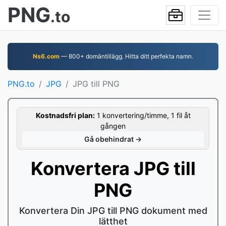
PNG
.to
Ns6.com
— 800+ domäntillägg. Hitta ditt perfekta namn.
PNG.to
JPG
JPG till PNG
Kostnadsfri plan:
1 konvertering/timme, 1 fil åt
gången
Gå obehindrat →
Konvertera JPG till
PNG
Konvertera Din JPG till PNG dokument med
lätthet