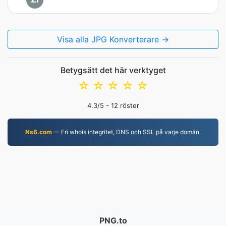
Visa alla JPG Konverterare →
Betygsätt det här verktyget
☆
☆
☆
☆
☆
4.3
/5 -
12
röster
Ns6.com
— Fri whois integritet, DNS och SSL på varje domän.
PNG.to