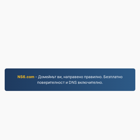
NS6.com
- Домейнът ви, направено правилно. Безплатно
поверителност и DNS включително.
PNG.to
Файлове, конвертирани от 2019 г. насам
Политика за поверителност
|
Общи условия
|
За
нас
|
Свържете се с нас
|
API
|
Проби
|