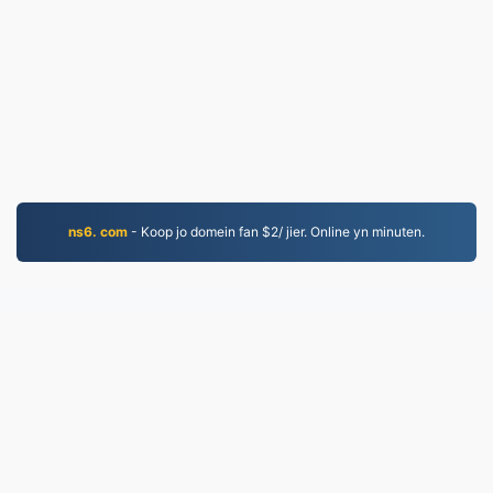
ns6. com
- Koop jo domein fan $2/ jier. Online yn minuten.
PNG.to
Bestannen konvertearre sûnt 2019
Privacybelied
|
Tsjinstbetingsten
|
Oer ús
|
Kontakt
mei ús opnimme
|
API
|
Foarbylden
|
App ynstallearje
© 2026 PNG.to
|
VPS.org
LLC | Makke troch
nadermx