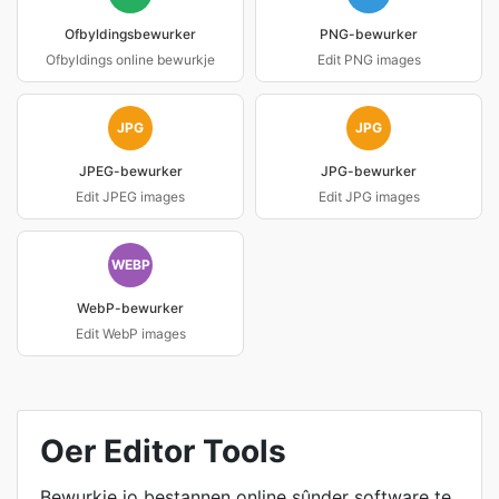
Ofbyldingsbewurker
PNG-bewurker
Ofbyldings online bewurkje
Edit PNG images
JPG
JPG
JPEG-bewurker
JPG-bewurker
Edit JPEG images
Edit JPG images
WEBP
WebP-bewurker
Edit WebP images
Oer Editor Tools
Bewurkje jo bestannen online sûnder software te