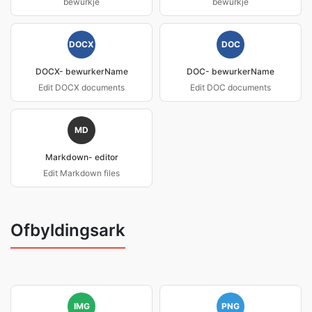
bewurkje
bewurkje
DOCX
DOC
DOCX- bewurkerName
DOC- bewurkerName
Edit DOCX documents
Edit DOC documents
MD
Markdown- editor
Edit Markdown files
Ofbyldingsark
IMG
PNG