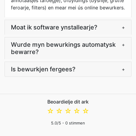
annotaasjes tafoegje), ôfbyldings (bysnije, grutte
feroarje, filters) en mear mei ús online bewurkers.
Moat ik software ynstallearje?
+
Wurde myn bewurkings automatysk
+
bewarre?
Is bewurkjen fergees?
+
Beoardielje dit ark
☆
☆
☆
☆
☆
5.0
/5 -
0
stimmen