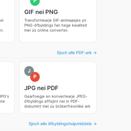
P
GIF nei PNG
ei
Transformearje GIF-animaasjes yn
PNG-ôfbyldings fan hege kwaliteit
en.
mei ús online converter.
Sjoch alle PDF-ark →
J
P
JPG nei PDF
JPG's
Gearfoegje en konvertearje JPEG-
nte
ôfbyldings effisjint nei in PDF-
dokumint mei ús brûkerfreonlike ark
Sjoch alle ôfbyldingshulpmiddels →