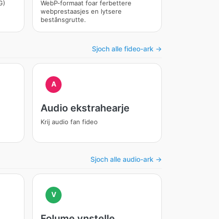
G)
WebP-formaat foar ferbettere
webprestaasjes en lytsere
bestânsgrutte.
Sjoch alle fideo-ark →
A
Audio ekstrahearje
Krij audio fan fideo
Sjoch alle audio-ark →
V
Folume ynstelle