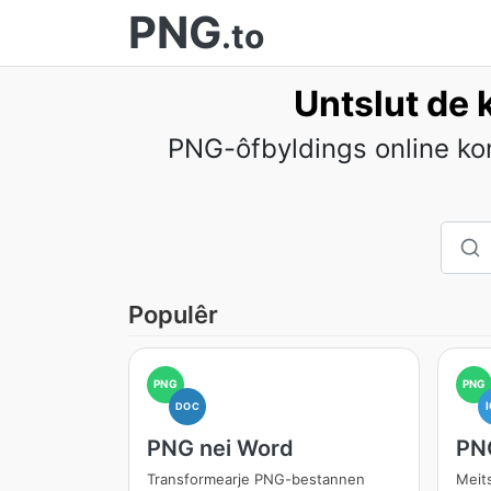
PNG
.to
Untslut de k
PNG-ôfbyldings online kon
Populêr
PNG
PNG
DOC
PNG nei Word
PNG
Transformearje PNG-bestannen
Meit