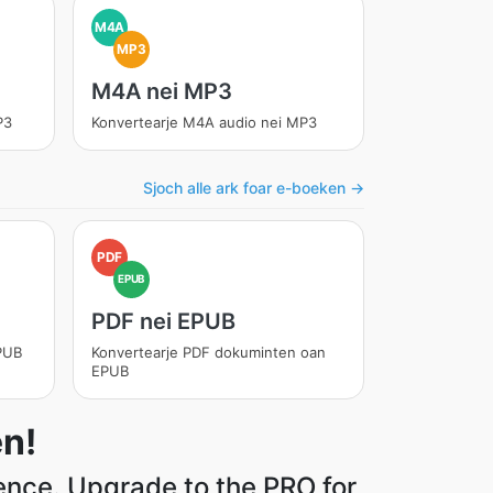
M4A
MP3
M4A nei MP3
P3
Konvertearje M4A audio nei MP3
Sjoch alle ark foar e-boeken →
PDF
EPUB
PDF nei EPUB
EPUB
Konvertearje PDF dokuminten oan
EPUB
en!
ience. Upgrade to the PRO for