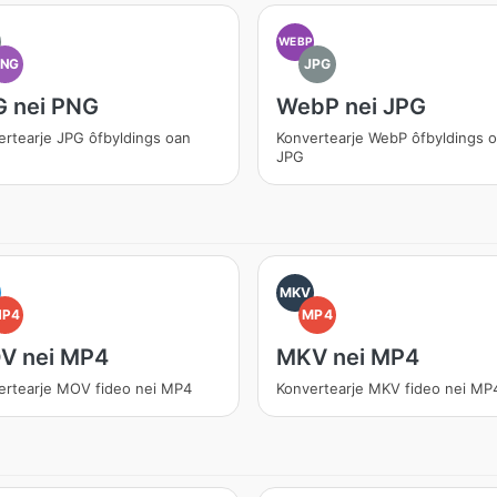
WEBP
PNG
JPG
G nei PNG
WebP nei JPG
ertearje JPG ôfbyldings oan
Konvertearje WebP ôfbyldings 
JPG
MKV
MP4
MP4
V nei MP4
MKV nei MP4
ertearje MOV fideo nei MP4
Konvertearje MKV fideo nei MP