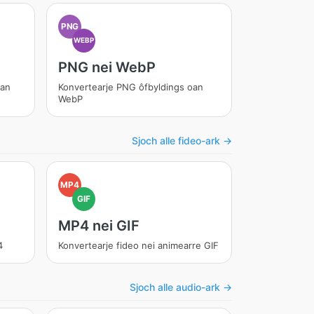
PNG
WEBP
PNG nei WebP
oan
Konvertearje PNG ôfbyldings oan
WebP
Sjoch alle fideo-ark →
MP4
GIF
MP4 nei GIF
4
Konvertearje fideo nei animearre GIF
Sjoch alle audio-ark →