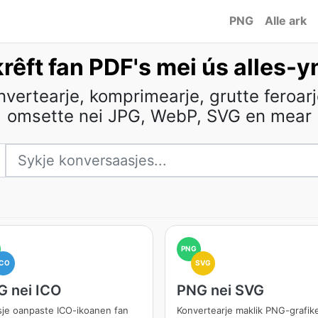
PNG
Alle ark
rêft fan PDF's mei ús alles-y
vertearje, komprimearje, grutte feroar
omsette nei JPG, WebP, SVG en mear
PNG
ICO
SVG
 nei ICO
PNG nei SVG
sje oanpaste ICO-ikoanen fan
Konvertearje maklik PNG-grafik