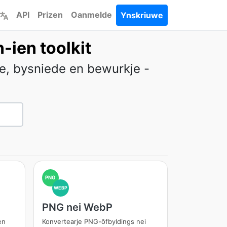
API
Prizen
Oanmelde
Ynskriuwe
n-ien toolkit
je, bysniede en bewurkje -
PNG
WEBP
PNG nei WebP
en
Konvertearje PNG-ôfbyldings nei