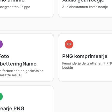
osegmenten knippe
Audiobestannen kombinearje
I
ZIP
Foto
PNG komprimearje
rbetteringName
Ferminderje de grutte fan it PN
bestân
s ferbetterje en gesichtsjes
msette mei AI
earje PNG