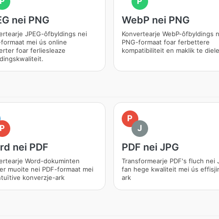
P
P
EG nei PNG
WebP nei PNG
ertearje JPEG-ôfbyldings nei
Konvertearje WebP-ôfbyldings n
formaat mei ús online
PNG-formaat foar ferbettere
rter foar ferliesleaze
kompatibiliteit en maklik te diel
dingskwaliteit.
P
P
J
rd nei PDF
PDF nei JPG
ertearje Word-dokuminten
Transformearje PDF's fluch nei 
er muoite nei PDF-formaat mei
fan hege kwaliteit mei ús effisji
tuïtive konverzje-ark
ark