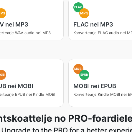
FLAC
MP3
MP3
V nei MP3
FLAC nei MP3
ertearje WAV audio nei MP3
Konvertearje FLAC audio nei M
MOBI
OBI
EPUB
UB nei MOBI
MOBI nei EPUB
ertearje EPUB nei Kindle MOBI
Konvertearje Kindle MOBI nei 
tskoattelje no PRO-foardiel
 Upgrade to the PRO for a better exper