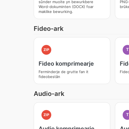
sûnder muoite yn bewurkbere
PNG-
Word-dokuminten (DOCX) foar
brûke
maklike bewurking.
Fideo-ark
T
ZIP
Fideo komprimearje
Fid
Ferminderje de grutte fan it
Fide
fideobestân
Audio-ark
T
ZIP
Audio komprimearje
Aud