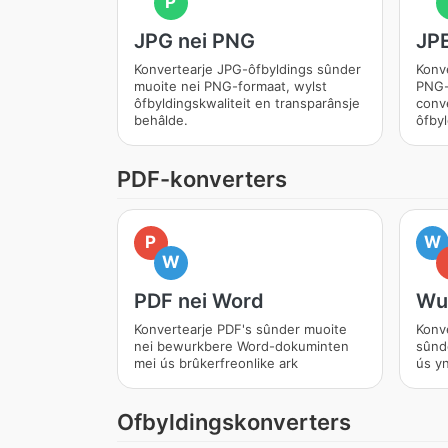
P
JPG nei PNG
JP
Konvertearje JPG-ôfbyldings sûnder
Konv
muoite nei PNG-formaat, wylst
PNG-
ôfbyldingskwaliteit en transparânsje
conve
behâlde.
ôfbyl
PDF-konverters
P
W
W
PDF nei Word
Wu
Konvertearje PDF's sûnder muoite
Konv
nei bewurkbere Word-dokuminten
sûnd
mei ús brûkerfreonlike ark
ús yn
Ofbyldingskonverters