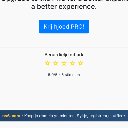
a better experience.
Krij hjoed PRO!
Beoardielje dit ark
☆
☆
☆
☆
☆
5.0
/5 -
6
stimmen
ns6. com
- Koop jo domein yn minuten. Sykje, registrearje, útfiere.