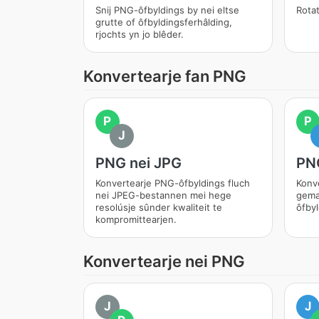
Snij PNG-ôfbyldings by nei eltse
Rotat
grutte of ôfbyldingsferhâlding,
rjochts yn jo blêder.
Konvertearje fan PNG
P
P
J
PNG nei JPG
PN
Konvertearje PNG-ôfbyldings fluch
Konv
nei JPEG-bestannen mei hege
gema
resolúsje sûnder kwaliteit te
ôfbyl
kompromittearjen.
Konvertearje nei PNG
J
J