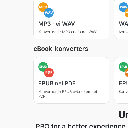
MP3
WAV
WAV
MP3 nei WAV
WA
Konvertearje MP3 audio nei WAV
Konv
eBook-konverters
EPUB
EPUB
PDF
M
EPUB nei PDF
EP
Konvertearje EPUB e-boeken nei
Konv
PDF
Un
PRO for a better experience.