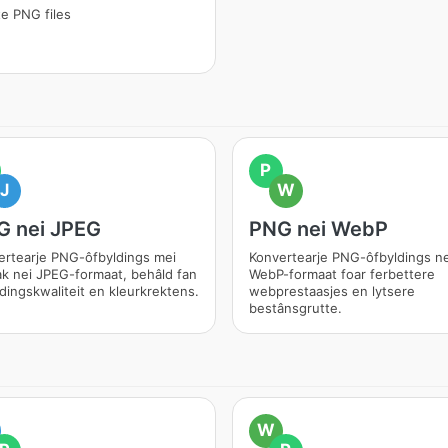
e PNG files
P
J
W
G nei JPEG
PNG nei WebP
ertearje PNG-ôfbyldings mei
Konvertearje PNG-ôfbyldings ne
k nei JPEG-formaat, behâld fan
WebP-formaat foar ferbettere
dingskwaliteit en kleurkrektens.
webprestaasjes en lytsere
bestânsgrutte.
W