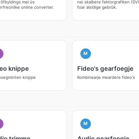
ôfbyldings mei ús
nei skalbere fektorgrafiken (SV
rfreonlike online converter.
foar alsidige gebrûk.
M
eo knippe
Fideo's gearfoegje
osegminten knippe
Kombinearje meardere fideo's
M
io trimme
Audio gearfoegje