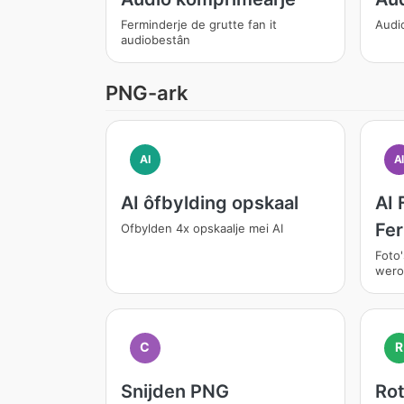
Ferminderje de grutte fan it
Audi
audiobestân
PNG-ark
AI
A
AI ôfbylding opskaal
AI 
Fe
Ofbylden 4x opskaalje mei AI
Foto'
wero
C
R
Snijden PNG
Rot