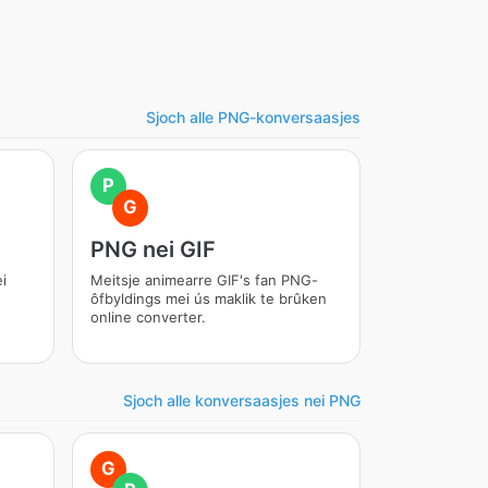
Sjoch alle PNG-konversaasjes
P
G
PNG nei GIF
i
Meitsje animearre GIF's fan PNG-
ôfbyldings mei ús maklik te brûken
online converter.
Sjoch alle konversaasjes nei PNG
G