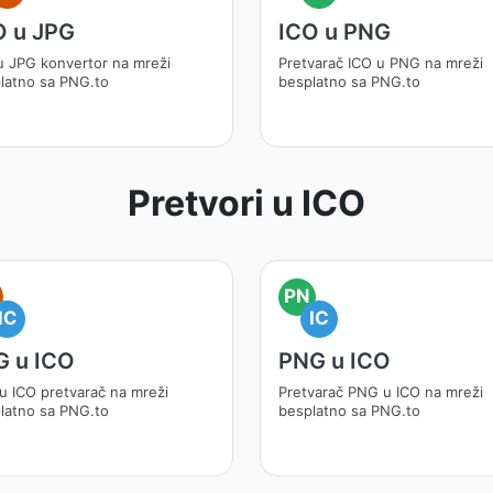
O u JPG
ICO u PNG
u JPG konvertor na mreži
Pretvarač ICO u PNG na mreži
latno sa PNG.to
besplatno sa PNG.to
Pretvori u ICO
PN
IC
IC
G u ICO
PNG u ICO
u ICO pretvarač na mreži
Pretvarač PNG u ICO na mreži
latno sa PNG.to
besplatno sa PNG.to