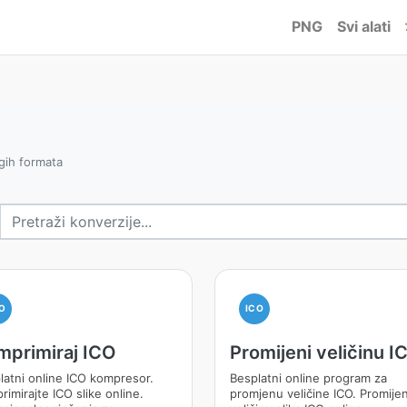
PNG
Svi alati
ogih formata
O
ICO
mprimiraj ICO
Promijeni veličinu I
latni online ICO kompresor.
Besplatni online program za
imirajte ICO slike online.
promjenu veličine ICO. Promijen