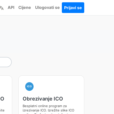
API
Cijene
Ulogovati se
Prijavi se
ICO
CO
Obrezivanje ICO
Besplatni online program za
ite
izrezivanje ICO. Izrežite slike ICO