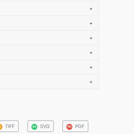
+
+
+
+
+
+
TIFF
SVG
PDF
I
SV
PD