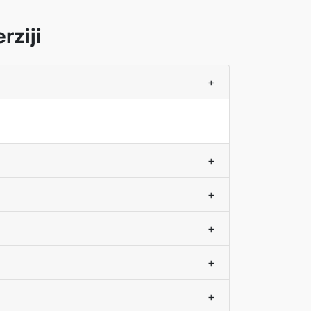
rziji
+
+
+
+
+
+