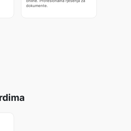
online. Profesionalna rješenja za
dokumente.
ardima