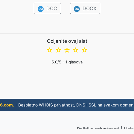
DOC
DOCX
DO
DO
Ocijenite ovaj alat
☆
☆
☆
☆
☆
5.0
/5 -
1
glasova
6.com.
- Besplatno WHOIS privatnost, DNS i SSL na svakom domen
Politika privatnosti
|
Uslo