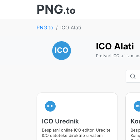
PNG
.to
PNG.to
ICO Alati
ICO Alati
ICO
Pretvori ICO u i iz mn
ICO
IC
ICO Urednik
Ko
Besplatni online ICO editor. Uredite
Besp
ICO datoteke direktno u vašem
Kompr