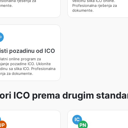
esionalna rješenja za
veličinu slika ICO online.
mente.
Profesionalna rješenja za
dokumente.
O
sti pozadinu od ICO
latni online program za
njanje pozadine ICO. Uklonite
dinu sa slika ICO. Profesionalna
enja za dokumente.
ori ICO prema drugim stand
IC
JP
PN