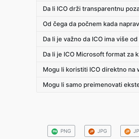
Da li ICO drži transparentnu poz
Od čega da počnem kada napra
Da li je važno da ICO ima više od
Da li je ICO Microsoft format za 
Mogu li koristiti ICO direktno na
Mogu li samo preimenovati ekst
PNG
JPG
JP
PN
JP
JP