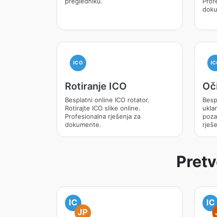
pregledniku.
Prof
doku
ICO
IC
Rotiranje ICO
Oči
Besplatni online ICO rotator.
Besp
Rotirajte ICO slike online.
ukla
Profesionalna rješenja za
poza
dokumente.
rješ
Pretv
IC
IC
JP