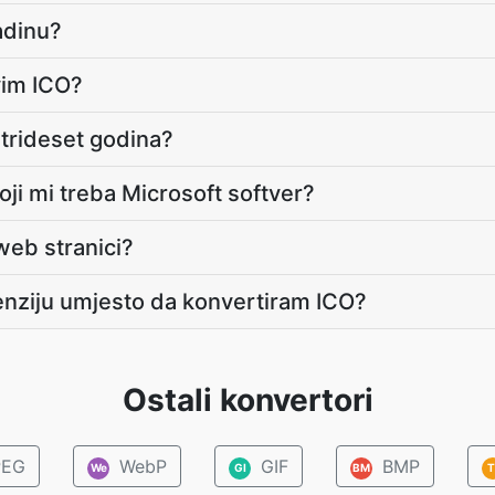
adinu?
vim ICO?
 trideset godina?
koji mi treba Microsoft softver?
 web stranici?
enziju umjesto da konvertiram ICO?
Ostali konvertori
EG
WebP
GIF
BMP
We
GI
BM
T