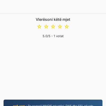
Vlerësoni këtë mjet
☆
☆
☆
☆
☆
5.0
/5 -
1
votat
ns6.com
- Pa pagesë WHOIS privatësi, DNS dhe SSL në çdo