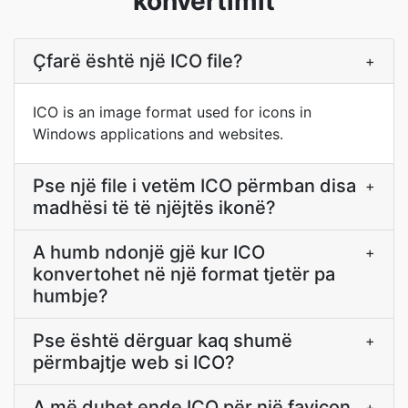
konvertimit
Çfarë është një ICO file?
+
ICO is an image format used for icons in
Windows applications and websites.
Pse një file i vetëm ICO përmban disa
+
madhësi të të njëjtës ikonë?
A humb ndonjë gjë kur ICO
+
konvertohet në një format tjetër pa
humbje?
Pse është dërguar kaq shumë
+
përmbajtje web si ICO?
A më duhet ende ICO për një favicon
+