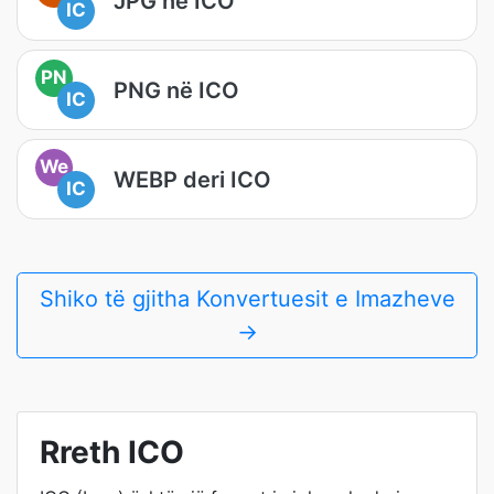
JPG në ICO
IC
PN
PNG në ICO
IC
We
WEBP deri ICO
IC
Shiko të gjitha Konvertuesit e Imazheve
→
Rreth ICO