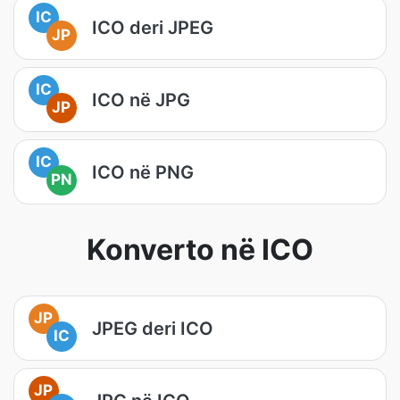
IC
ICO deri JPEG
JP
IC
ICO në JPG
JP
IC
ICO në PNG
PN
Konverto në ICO
JP
JPEG deri ICO
IC
JP