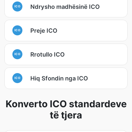
Ndrysho madhësinë ICO
ICO
Preje ICO
ICO
Rrotullo ICO
ICO
Hiq Sfondin nga ICO
ICO
Konverto ICO standardeve
të tjera