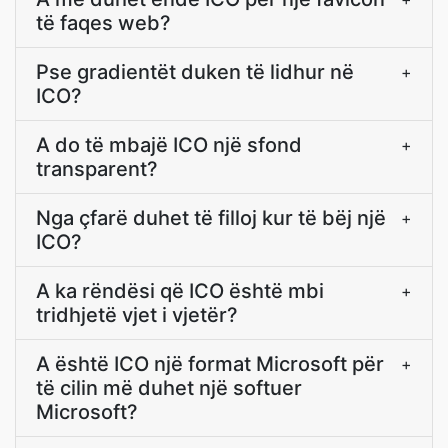
të faqes web?
Pse gradientët duken të lidhur në
+
ICO?
A do të mbajë ICO një sfond
+
transparent?
Nga çfarë duhet të filloj kur të bëj një
+
ICO?
A ka rëndësi që ICO është mbi
+
tridhjetë vjet i vjetër?
A është ICO një format Microsoft për
+
të cilin më duhet një softuer
Microsoft?