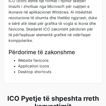
ICO (Icon) është një format i njohur skedari
imazhi i zhvilluar nga Microsoft për ruajtjen e
ikonave në aplikacionet Windows. Ai mbështet
rezolucione të shumta dhe thellësi ngjyrash, duke
e bërë atë ideal për grafika të vogla si ikona dhe
favicona. Skedarët ICO zakonisht përdoren për
të përfaqësuar elementë grafikë në ndërfaqet
kompjuterike.
Përdorime të zakonshme
Website favicons
Application icons
Desktop shortcuts
ICO Pyetje të shpeshta rreth