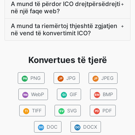
A mund të përdor ICO drejtpërsëdrejti
+
në një faqe web?
A mund ta riemërtoj thjeshtë zgjatjen
+
në vend të konvertimit ICO?
Konvertues të tjerë
PNG
JPG
JPEG
PN
JP
JP
WebP
GIF
BMP
We
GI
BM
TIFF
SVG
PDF
TI
SV
PD
DOC
DOCX
DO
DO