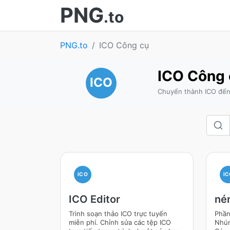
PNG
.to
PNG.to
ICO Công cụ
ICO Công 
ICO
Chuyển thành ICO đến 
ICO
IC
ICO Editor
né
Trình soạn thảo ICO trực tuyến
Phần
miễn phí. Chỉnh sửa các tệp ICO
Nhún