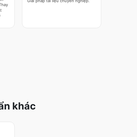
Giải pháp tài liệu chuyên nghiệp.
Thay
c
n
uẩn khác