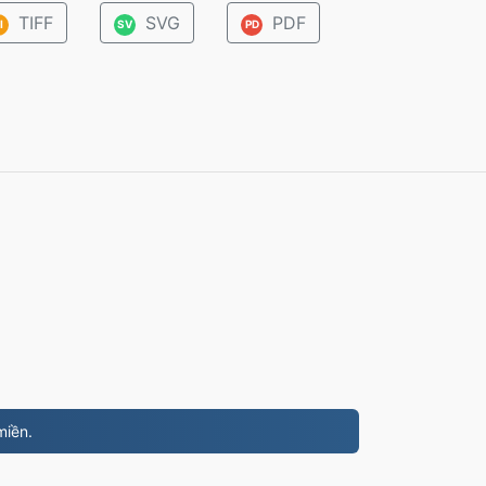
TIFF
SVG
PDF
I
SV
PD
miền.