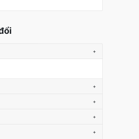
đổi
+
+
+
+
+