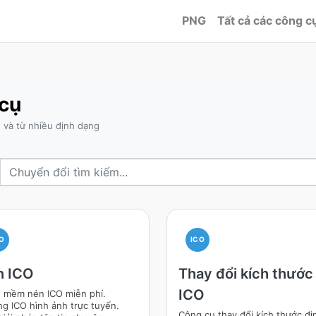
PNG
Tất cả các công c
cụ
và từ nhiều định dạng
O
ICO
n ICO
Thay đổi kích thước
ICO
 mềm nén ICO miễn phí.
g ICO hình ảnh trực tuyến.
Công cụ thay đổi kích thước đị