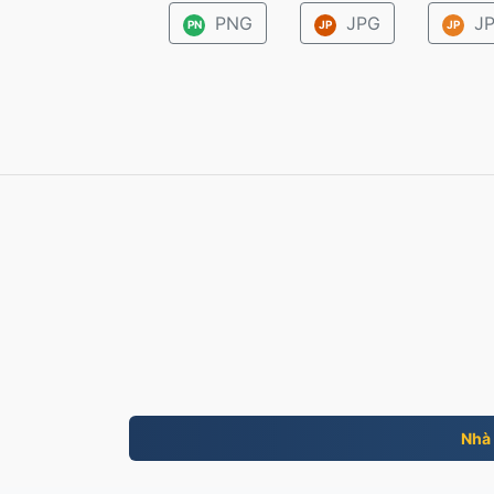
PNG
JPG
JP
PN
JP
JP
Nhà