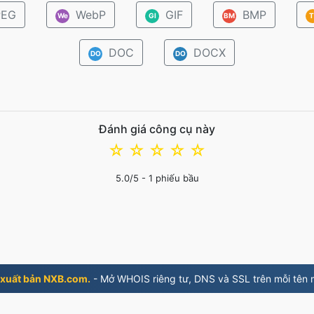
EG
WebP
GIF
BMP
We
GI
BM
T
DOC
DOCX
DO
DO
Đánh giá công cụ này
☆
☆
☆
☆
☆
5.0
/5 -
1
phiếu bầu
 xuất bản NXB.com.
- Mở WHOIS riêng tư, DNS và SSL trên mỗi tên 