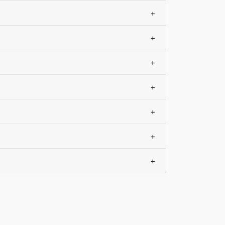
+
+
+
+
+
+
+