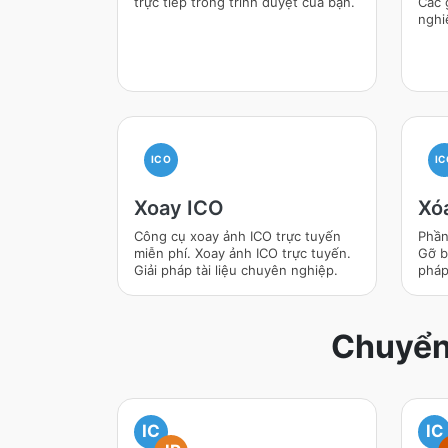
trực tiếp trong trình duyệt của bạn.
Các 
nghi
ICO
IC
Xoay ICO
Xó
Công cụ xoay ảnh ICO trực tuyến
Phần
miễn phí. Xoay ảnh ICO trực tuyến.
Gỡ b
Giải pháp tài liệu chuyên nghiệp.
pháp
Chuyển 
IC
IC