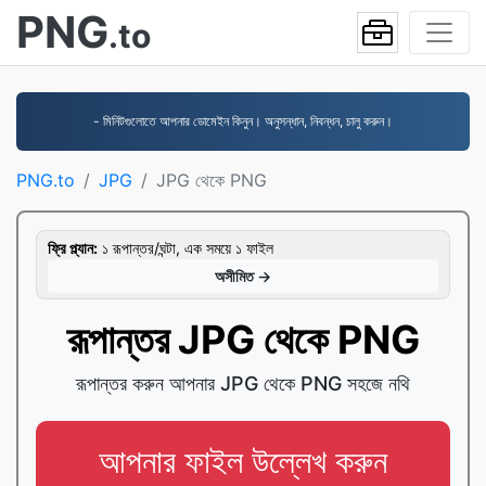
PNG
.to
- মিনিটগুলোতে আপনার ডোমেইন কিনুন। অনুসন্ধান, নিবন্ধন, চালু করুন।
PNG.to
JPG
JPG থেকে PNG
ফ্রি প্ল্যান:
১ রূপান্তর/ঘন্টা, এক সময়ে ১ ফাইল
অসীমিত →
রূপান্তর JPG থেকে PNG
রূপান্তর করুন আপনার JPG থেকে PNG সহজে নথি
আপনার ফাইল উল্লেখ করুন