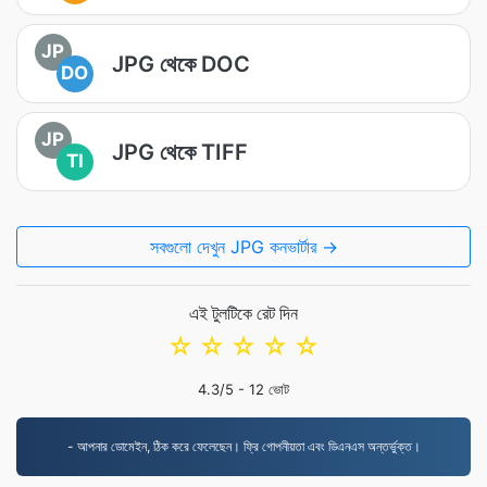
JP
JPG থেকে DOC
DO
JP
JPG থেকে TIFF
TI
সবগুলো দেখুন JPG কনভার্টার →
এই টুলটিকে রেট দিন
☆
☆
☆
☆
☆
4.3
/5 -
12
ভোট
- আপনার ডোমেইন, ঠিক করে ফেলেছেন। ফ্রি গোপনীয়তা এবং ডিএনএস অন্তর্ভুক্ত।