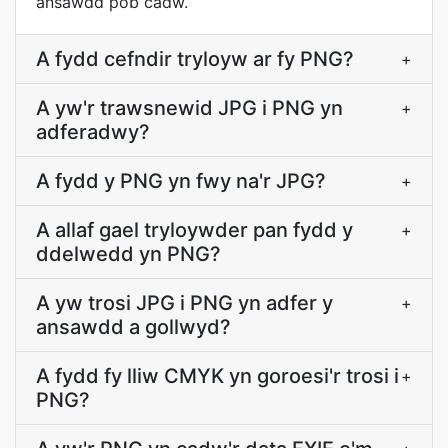
ansawdd pob cadw.
A fydd cefndir tryloyw ar fy PNG?
+
A yw'r trawsnewid JPG i PNG yn
+
adferadwy?
A fydd y PNG yn fwy na'r JPG?
+
A allaf gael tryloywder pan fydd y
+
ddelwedd yn PNG?
A yw trosi JPG i PNG yn adfer y
+
ansawdd a gollwyd?
A fydd fy lliw CMYK yn goroesi'r trosi i
+
PNG?