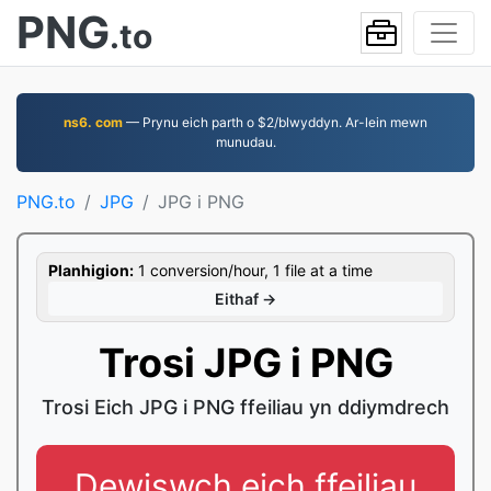
PNG
.to
ns6. com
— Prynu eich parth o $2/blwyddyn. Ar-lein mewn
munudau.
PNG.to
JPG
JPG i PNG
Planhigion:
1 conversion/hour, 1 file at a time
Eithaf →
Trosi JPG i PNG
Trosi Eich JPG i PNG ffeiliau yn ddiymdrech
Dewiswch eich ffeiliau