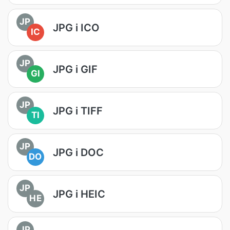
JP
JPG i ICO
IC
JP
JPG i GIF
GI
JP
JPG i TIFF
TI
JP
JPG i DOC
DO
JP
JPG i HEIC
HE
JP