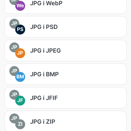
JPG i WebP
We
JP
JPG i PSD
PS
JP
JPG i JPEG
JP
JP
JPG i BMP
BM
JP
JPG i JFIF
JF
JP
JPG i ZIP
ZI