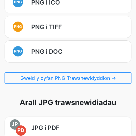
PNG i ICO
PNG
PNG i TIFF
PNG
PNG i DOC
PNG
Gweld y cyfan PNG Trawsnewidyddion →
Arall JPG trawsnewidiadau
JP
JPG i PDF
PD