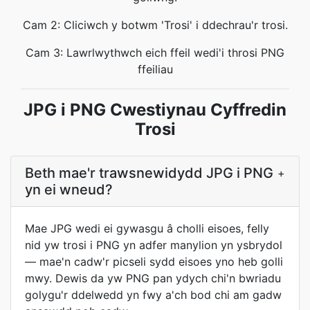
Cam 2: Cliciwch y botwm 'Trosi' i ddechrau'r trosi.
Cam 3: Lawrlwythwch eich ffeil wedi'i throsi PNG
ffeiliau
JPG i PNG Cwestiynau Cyffredin
Trosi
Beth mae'r trawsnewidydd JPG i PNG
+
yn ei wneud?
Mae JPG wedi ei gywasgu â cholli eisoes, felly
nid yw trosi i PNG yn adfer manylion yn ysbrydol
— mae'n cadw'r picseli sydd eisoes yno heb golli
mwy. Dewis da yw PNG pan ydych chi'n bwriadu
golygu'r ddelwedd yn fwy a'ch bod chi am gadw