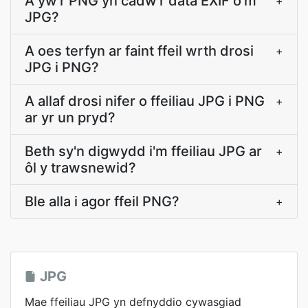
A yw'r PNG yn cadw'r data EXIF o'm
+
JPG?
A oes terfyn ar faint ffeil wrth drosi
+
JPG i PNG?
A allaf drosi nifer o ffeiliau JPG i PNG
+
ar yr un pryd?
Beth sy'n digwydd i'm ffeiliau JPG ar
+
ôl y trawsnewid?
Ble alla i agor ffeil PNG?
+
JPG
Mae ffeiliau JPG yn defnyddio cywasgiad