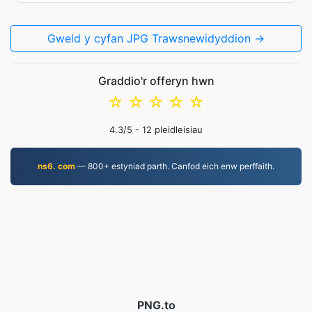
Gweld y cyfan JPG Trawsnewidyddion →
Graddio'r offeryn hwn
☆
☆
☆
☆
☆
4.3
/5 -
12
pleidleisiau
ns6. com
— 800+ estyniad parth. Canfod eich enw perffaith.
PNG.to