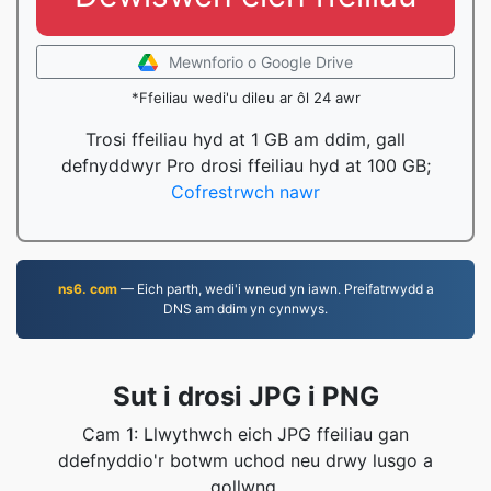
Mewnforio o Google Drive
*Ffeiliau wedi'u dileu ar ôl 24 awr
Trosi ffeiliau hyd at 1 GB am ddim, gall
defnyddwyr Pro drosi ffeiliau hyd at 100 GB;
Cofrestrwch nawr
ns6. com
— Eich parth, wedi'i wneud yn iawn. Preifatrwydd a
DNS am ddim yn cynnwys.
Sut i drosi JPG i PNG
Cam 1: Llwythwch eich JPG ffeiliau gan
ddefnyddio'r botwm uchod neu drwy lusgo a
gollwng.