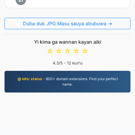
Duba duk JPG Masu sauya abubuwa →
Yi ƙima ga wannan kayan aiki
☆
☆
☆
☆
☆
4.3
/5 -
12
kuri'u
@ info: status
- 800+ domain extensions. Find your perfect
name.