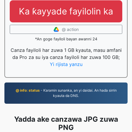
Ka ƙayyade fayilolin ka
@ action
*An goge fayiloli bayan awanni 24
Canza fayiloli har zuwa 1 GB kyauta, masu amfani
da Pro za su iya canza fayiloli har zuwa 100 GB;
Yi rijista yanzu
@ info: status
- Ƙaramin sunanka, an yi daidai. An haɗa sirrin
kyauta da DNS.
Yadda ake canzawa JPG zuwa
PNG