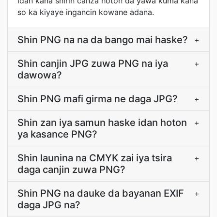
idan kana shirin canza hoton da yawa kuma kana
so ka kiyaye ingancin kowane adana.
Shin PNG na na da bango mai haske?
+
Shin canjin JPG zuwa PNG na iya
+
dawowa?
Shin PNG mafi girma ne daga JPG?
+
Shin zan iya samun haske idan hoton
+
ya kasance PNG?
Shin launina na CMYK zai iya tsira
+
daga canjin zuwa PNG?
Shin PNG na dauke da bayanan EXIF
+
daga JPG na?