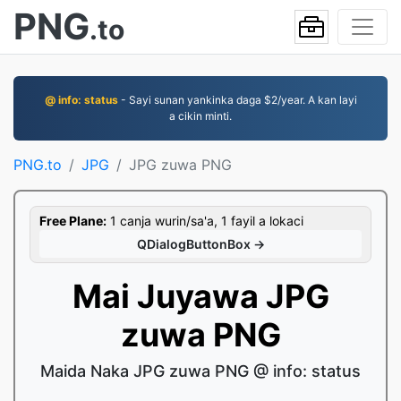
PNG
.to
@ info: status
- Sayi sunan yankinka daga $2/year. A kan layi
a cikin minti.
PNG.to
JPG
JPG zuwa PNG
Free Plane:
1 canja wurin/sa'a, 1 fayil a lokaci
QDialogButtonBox →
Mai Juyawa JPG
zuwa PNG
Maida Naka JPG zuwa PNG @ info: status