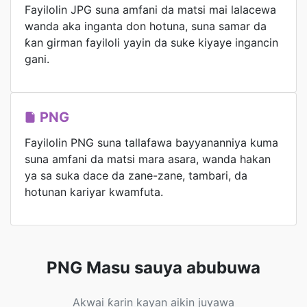
Fayilolin JPG suna amfani da matsi mai lalacewa
wanda aka inganta don hotuna, suna samar da
ƙan girman fayiloli yayin da suke kiyaye ingancin
gani.
PNG
Fayilolin PNG suna tallafawa bayyananniya kuma
suna amfani da matsi mara asara, wanda hakan
ya sa suka dace da zane-zane, tambari, da
hotunan kariyar kwamfuta.
PNG Masu sauya abubuwa
Akwai ƙarin kayan aikin juyawa