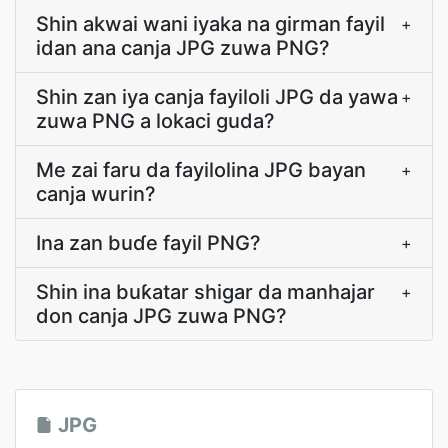
Shin akwai wani iyaka na girman fayil
+
idan ana canja JPG zuwa PNG?
Shin zan iya canja fayiloli JPG da yawa
+
zuwa PNG a lokaci guda?
Me zai faru da fayilolina JPG bayan
+
canja wurin?
Ina zan buɗe fayil PNG?
+
Shin ina buƙatar shigar da manhajar
+
don canja JPG zuwa PNG?
JPG