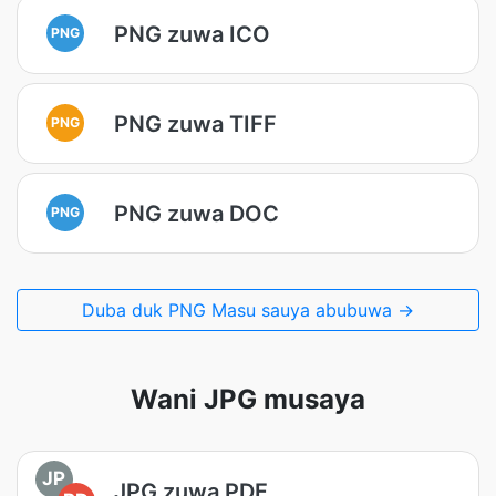
PNG zuwa ICO
PNG
PNG zuwa TIFF
PNG
PNG zuwa DOC
PNG
Duba duk PNG Masu sauya abubuwa →
Wani JPG musaya
JP
JPG zuwa PDF