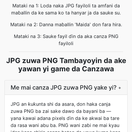
Mataki na 1: Loda naka JPG fayiloli ta amfani da
maɓallin da ke sama ko ta hanyar ja da sauke su.
Mataki na 2: Danna maɓallin 'Maida' don fara hira.
Mataki na 3: Sauke fayil ɗin da aka canza PNG
fayiloli
JPG zuwa PNG Tambayoyin da ake
yawan yi game da Canzawa
Me mai canza JPG zuwa PNG yake yi?
+
JPG an ƙuƙunta shi da asara, don haka canja
zuwa PNG ba zai sake dawo da bayani ba —
yana kawai adana pixels ɗin da ke akwai ba tare
da rasa wani abu ba. PNG wani zaɓi ne mai kyau