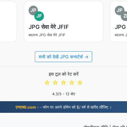
JP
JP
JF
Z
JPG सेवा मेरे JFIF
JPG स
बदलना JPG सेवा मेरे JFIF
बदलना J
सभी को देखें JPG कन्वर्टर्स →
इस टूल को रेट करें
☆
☆
☆
☆
☆
4.3
/5 -
12
वोट
एनएस6.com
- - फोन पर अपने डोमेन को $/ वर्ष से खरीद लीजिए ।