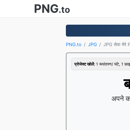
PNG
.to
PNG.to
JPG
JPG सेवा मेरे
प्रोजेक्ट खोलें:
1 रूपांतरण/ घंटे, 1 फ़
ब
अपने को