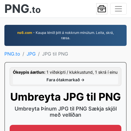
PNG
.to
ns6.com
- Kaupa lénið þitt á nokkrum mínútum. Leita, skrá,
ræsa.
PNG.to
JPG
JPG til PNG
Ókeypis áætlun:
1 viðskipti / klukkustund, 1 skrá í einu
Fara ótakmarkað →
Umbreyta JPG til PNG
Umbreyta Þínum JPG til PNG Sækja skjöl
með vellíðan