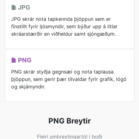
JPG
JPG skrár nota tapkennda þjöppun sem er
fínstillt fyrir ljósmyndir, sem býður upp á litlar
skráarstærðir en viðheldur samt sjóngæðum.
PNG
PNG skrár styðja gegnsæi og nota taplausa
þjöppun, sem gerir þær tilvaldar fyrir grafík, lógó
og skjámyndir.
PNG Breytir
Fleiri umbreytingartól í boði