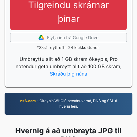
Tilgreindu skrárnar
þínar
Flytja inn frá Google Drive
*Skrár eytt eftir 24 klukkustundir
Umbreyttu allt að 1 GB skrám ókeypis, Pro
notendur geta umbreytt allt að 100 GB skrám;
Skráðu þig núna
ns6.com
- Ókeypis WHOIS persónuvernd, DNS og SSL á
hverju léni.
Hvernig á að umbreyta JPG til