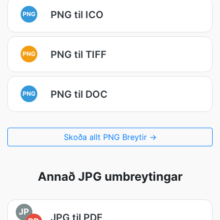
PNG til ICO
PNG
PNG til TIFF
PNG
PNG til DOC
PNG
Skoða allt PNG Breytir →
Annað JPG umbreytingar
JP
JPG til PDF