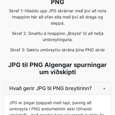
PNG
Skref 1: Hladdu upp JPG skrárnar með því að nota
hnappinn hér að ofan eða með því að draga og
sleppa.
Skref 2: Smelltu á hnappinn „Breyta“ til að hefja
umbreytinguna.
Skref 3: Sæktu umbreyttu skrána þína PNG skrár
JPG til PNG Algengar spurningar
um viðskipti
Hvað gerir JPG til PNG breytirinn?
+
JPG er þegar þjappað með tapi, þannig að
umbreyta í PNG endurheimtir ekki töfrandi