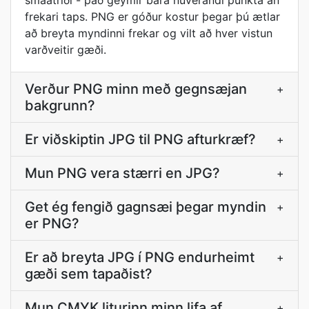
smáatriði - það geymir bara núverandi punkta án
frekari taps. PNG er góður kostur þegar þú ætlar
að breyta myndinni frekar og vilt að hver vistun
varðveitir gæði.
Verður PNG minn með gegnsæjan
+
bakgrunn?
Er viðskiptin JPG til PNG afturkræf?
+
Mun PNG vera stærri en JPG?
+
Get ég fengið gagnsæi þegar myndin
+
er PNG?
Er að breyta JPG í PNG endurheimt
+
gæði sem tapaðist?
Mun CMYK liturinn minn lifa af
+