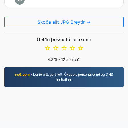
Skoða allt JPG Breytir →
Gefðu þessu tóli einkunn
☆
☆
☆
☆
☆
4.3
/5 -
12
atkvæði
ns6.com
- Lénið þitt, gert rétt. Ókeypis persónuvernd og DNS
innifalinn.