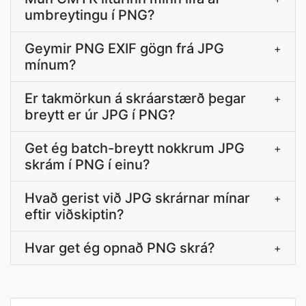
umbreytingu í PNG?
Geymir PNG EXIF gögn frá JPG
+
mínum?
Er takmörkun á skráarstærð þegar
+
breytt er úr JPG í PNG?
Get ég batch-breytt nokkrum JPG
+
skrám í PNG í einu?
Hvað gerist við JPG skrárnar mínar
+
eftir viðskiptin?
Hvar get ég opnað PNG skrá?
+