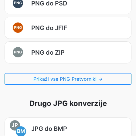
PNG do PSD
PNG
PNG do JFIF
PNG
PNG do ZIP
PNG
Prikaži vse PNG Pretvorniki →
Drugo JPG konverzije
JP
JPG do BMP
BM