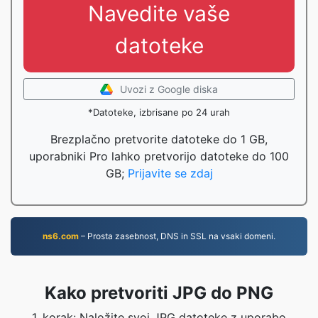
Navedite vaše
datoteke
Uvozi z Google diska
*Datoteke, izbrisane po 24 urah
Brezplačno pretvorite datoteke do 1 GB,
uporabniki Pro lahko pretvorijo datoteke do 100
GB;
Prijavite se zdaj
ns6.com
– Prosta zasebnost, DNS in SSL na vsaki domeni.
Kako pretvoriti JPG do PNG
1. korak: Naložite svoj JPG datoteke z uporabo