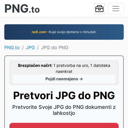
PNG
.to
ns6.com
-Kupi svojo domeno v minutah.
PNG.to
JPG
JPG do PNG
Brezplačen načrt:
1 pretvorba na uro, 1 datoteka
naenkrat
Pojdi neomejeno →
Pretvori JPG do PNG
Pretvorite Svoje JPG do PNG dokumenti z
lahkostjo