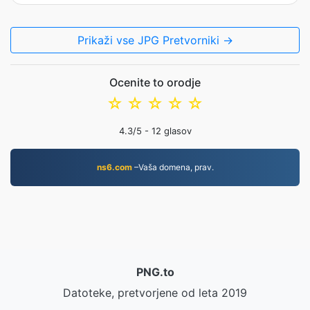
Prikaži vse JPG Pretvorniki →
Ocenite to orodje
☆
☆
☆
☆
☆
4.3
/5 -
12
glasov
ns6.com
–Vaša domena, prav.
PNG.to
Datoteke, pretvorjene od leta 2019