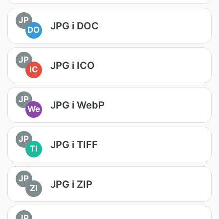
JP
JPG i DOC
DO
JP
JPG i ICO
IC
JP
JPG i WebP
We
JP
JPG i TIFF
TI
JP
JPG i ZIP
ZI
JP