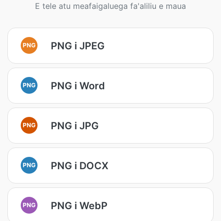
E tele atu meafaigaluega fa'aliliu e maua
PNG i JPEG
PNG
PNG i Word
PNG
PNG i JPG
PNG
PNG i DOCX
PNG
PNG i WebP
PNG