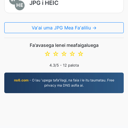
JPG i HEIC
HE
Va'ai uma JPG Mea Fa'aliliu →
Fa'avasega lenei meafaigaluega
☆
☆
☆
☆
☆
4.3
/5 -
12
palota
ns6.com
- O lau 'upega tafaʻilagi, na faia i le itu taumatau. Free
privacy ma DNS aofia ai.