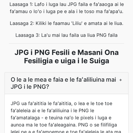
Laasaga 1: Lafo i luga lau JPG faila e faʻaaoga ai le
faʻamau o loʻo i luga pe e ala i le toso ma faʻapaʻu.
Laasaga 2: Kiliki le faamau 'Liliu' e amata ai le liua.
Laasaga 3: La'u mai lau faila ua liua PNG faila
JPG i PNG Fesili e Masani Ona
Fesiligia e uiga i le Suiga
O le a le mea e faia e le faʻaliliuina mai
+
JPG i le PNG?
JPG ua faʻaititia le faʻaititia, o lea e le toe toe
faʻaleleia ai e le faʻaliliuina i le PNG le
faʻamatalaga - e teuina naʻo le pixels i luga e
aunoa ma le toe faʻaleagaina. PNG o se filifiliga
lelei pe a e faʻamoemoe e toe faʻaleleia le ata ma