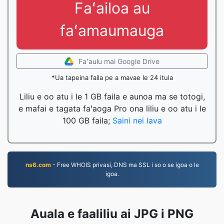
Faʻailoa au
faʻamaumauga
Faʻaulu mai Google Drive
*Ua tapeina faila pe a mavae le 24 itula
Liliu e oo atu i le 1 GB faila e aunoa ma se totogi,
e mafai e tagata faʻaoga Pro ona liliu e oo atu i le
100 GB faila;
Saini nei lava
ns6.com
- Free WHOIS privasi, DNS ma SSL i so o se igoa o le
igoa.
Auala e faaliliu ai JPG i PNG