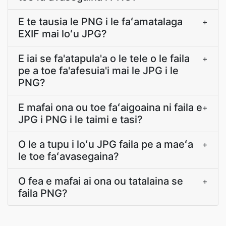
E te tausia le PNG i le faʻamatalaga
+
EXIF mai loʻu JPG?
E iai se fa'atapula'a o le tele o le faila
+
pe a toe fa'afesuia'i mai le JPG i le
PNG?
E mafai ona ou toe faʻaigoaina ni faila e
+
JPG i PNG i le taimi e tasi?
O le a tupu i loʻu JPG faila pe a maeʻa
+
le toe faʻavasegaina?
O fea e mafai ai ona ou tatalaina se
+
faila PNG?