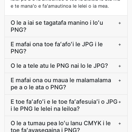
e te manaʻo e faʻamautinoa le lelei o ia mea.
O le a iai se tagatafa manino i loʻu
+
PNG?
E mafai ona toe faʻafoʻi le JPG i le
+
PNG?
O le a tele atu le PNG nai lo le JPG?
+
E mafai ona ou maua le malamalama
+
pe a o le ata o PNG?
E toe faʻafoʻi e le toe faʻafesuiaʻi o JPG
+
i le PNG le lelei na leiloa?
O le a tumau pea loʻu lanu CMYK i le
+
toe faʻavasegaina i PNG?