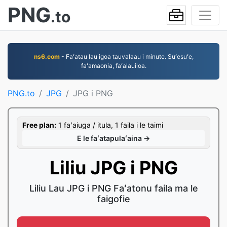
PNG
.to
ns6.com
- Faʻatau lau igoa tauvalaau i minute. Suʻesuʻe,
faʻamaonia, faʻalauiloa.
PNG.to
JPG
JPG i PNG
Free plan:
1 faʻaiuga / itula, 1 faila i le taimi
E le faʻatapulaʻaina →
Liliu JPG i PNG
Liliu Lau JPG i PNG Faʻatonu faila ma le
faigofie