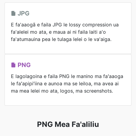
JPG
E fa'aaogā e faila JPG le lossy compression ua
fa'alelei mo ata, e maua ai ni faila laiti a'o
fa'atumauina pea le tulaga lelei o le va'aiga.
PNG
E lagolagoina e faila PNG le manino ma faʻaaoga
le faʻapipiʻiina e aunoa ma se leiloa, ma avea ai
ma mea lelei mo ata, logos, ma screenshots.
PNG Mea Fa'aliliu