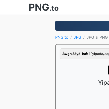
PNG
.to
PNG.to
JPG
JPG si PNG
Àwọn ààyè-iṣẹ́:
1 ìyipada/aago,
Yipa