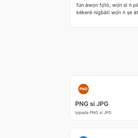
fún àwọn fọ́tò, wọ́n sì ń p
kékeré nígbàtí wọ́n ń ṣe à
PNG
PNG si JPG
Iyipada PNG si JPG