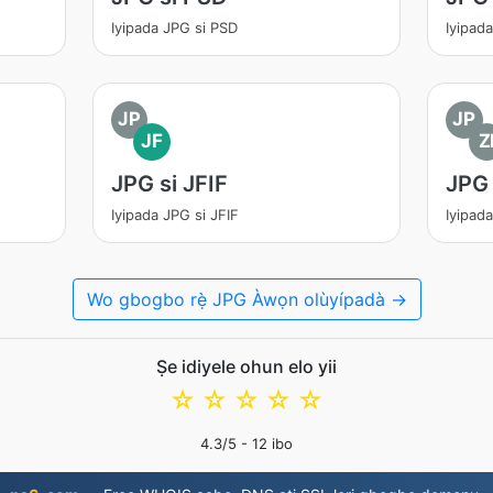
Iyipada JPG si PSD
Iyipad
JP
JP
JF
Z
JPG si JFIF
JPG 
Iyipada JPG si JFIF
Iyipada
Wo gbogbo rẹ̀ JPG Àwọn olùyípadà →
Ṣe idiyele ohun elo yii
☆
☆
☆
☆
☆
4.3
/5 -
12
ibo