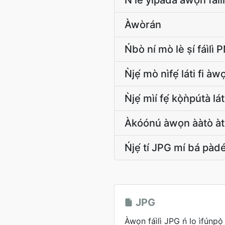
Ń lè yipada àwọn fáì
Àwòrán
Ńbò ní mò lè ṣí fáìli
Ǹjẹ́ mò nìfẹ́ láti fi 
Ǹjẹ́ mìí fẹ́ kọ̀ǹpúta
Àkóónú àwọn ààtò 
Ńjẹ́ tí JPG mí bá pàd
JPG
Àwọn fáìlì JPG ń lo ìfúnpọ̀ 