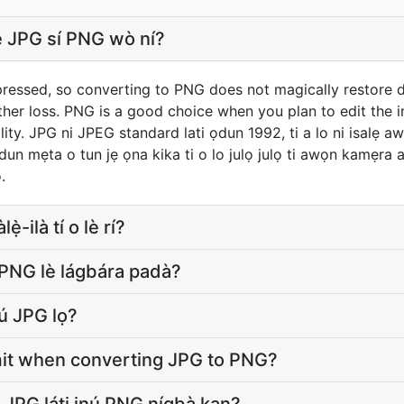
̀ JPG sí PNG wò ní?
ressed, so converting to PNG does not magically restore det
rther loss. PNG is a good choice when you plan to edit the
ty. JPG ni JPEG standard lati ọdun 1992, ti a lo ni isalẹ awọ
 ọdun mẹta o tun jẹ ọna kika ti o lo julọ julọ ti awọn kamẹr
.
̀-ilà tí o lè rí?
 PNG lè lágbára padà?
 jú JPG lọ?
limit when converting JPG to PNG?