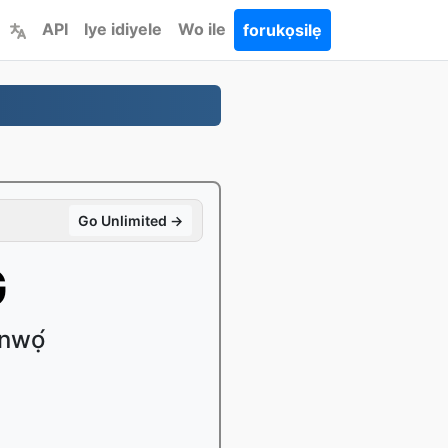
API
Iye idiyele
Wo ile
forukọsilẹ
Go Unlimited →
G
̀nwọ́