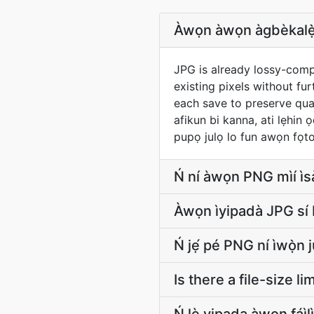
Àwọn àwọn àgbèkalẹ
JPG is already lossy-comp
existing pixels without fu
each save to preserve quali
afikun bi kanna, ati lẹhin
pupọ julọ lo fun awọn fọto
Ń ní àwọn PNG mìí ìsàlẹ
Àwọn ìyipadà JPG sí
Ń jẹ́ pé PNG ní ìwọ̀n
Is there a file-size 