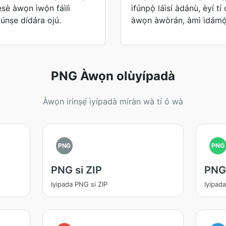
èsè àwọn ìwọ̀n fáìlì
ìfúnpọ̀ láìsí àdánù, èyí t
túnṣe dídára ojú.
àwọn àwòrán, àmì ìdámọ̀
PNG Àwọn olùyípadà
Àwọn irinṣẹ́ ìyípadà míràn wà tí ó wà
PNG
PNG
PNG si ZIP
PNG
Iyipada PNG si ZIP
Iyipad