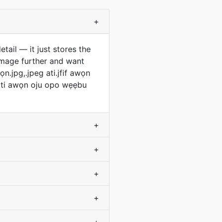
+
ail — it just stores the
 image further and want
n.jpg,.jpeg ati.jfif awọn
a ati awọn oju opo wẹẹbu
+
+
+
+