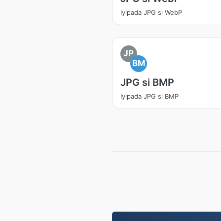
Iyipada JPG si WebP
JP
BM
JPG si BMP
Iyipada JPG si BMP