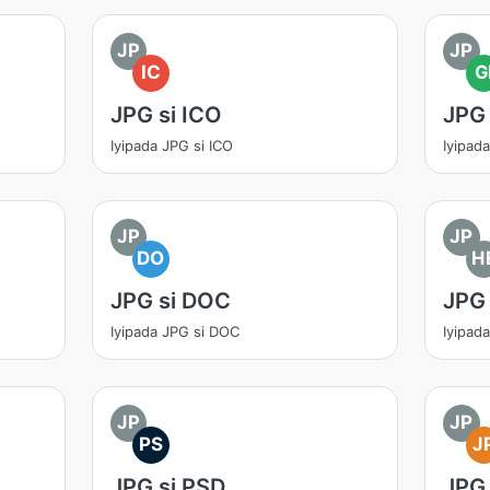
JP
JP
IC
G
JPG si ICO
JPG 
Iyipada JPG si ICO
Iyipad
JP
JP
DO
H
JPG si DOC
JPG 
Iyipada JPG si DOC
Iyipad
JP
JP
PS
J
JPG si PSD
JPG 