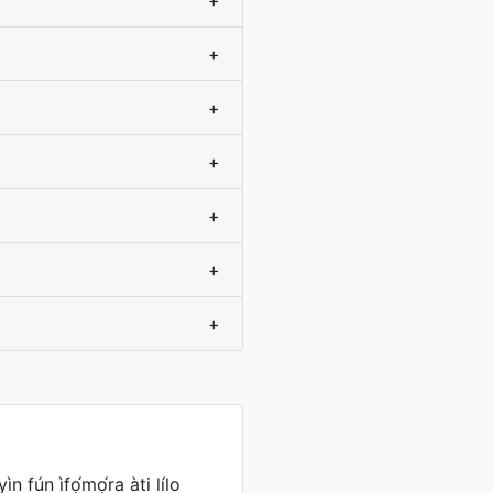
+
+
+
+
+
+
+
ìn fún ìfọ́mọ́ra àti lílo