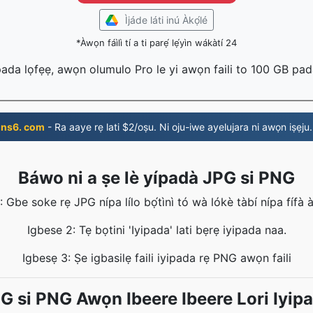
Ìjáde láti inú Àkọ́lé
*Àwọn fáìlì tí a ti parẹ́ lẹ́yìn wákàtí 24
 pada lọfẹẹ, awọn olumulo Pro le yi awọn faili to 100 GB pa
ns6. com
- Ra aaye rẹ lati $2/oṣu. Ni oju-iwe ayelujara ni awọn iṣẹju.
Báwo ni a ṣe lè yípadà JPG si PNG
 Gbe soke rẹ JPG nípa lílo bọ́tìnì tó wà lókè tàbí nípa fífà àti
Igbese 2: Tẹ bọtini 'Iyipada' lati bẹrẹ iyipada naa.
Igbesẹ 3: Ṣe igbasilẹ faili iyipada rẹ PNG awọn faili
G si PNG Awọn Ibeere Ibeere Lori Iyip