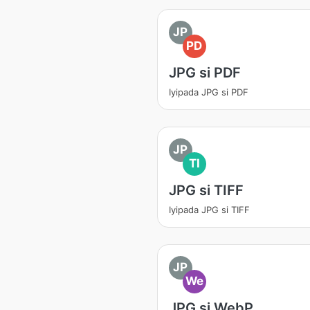
JP
PD
JPG si PDF
Iyipada JPG si PDF
JP
TI
JPG si TIFF
Iyipada JPG si TIFF
JP
We
JPG si WebP