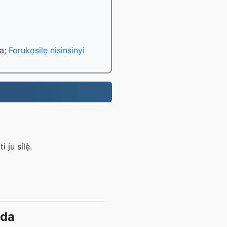
da;
Forukọsilẹ nisinsinyi
 ju sílẹ̀.
ada