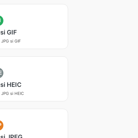
I
si GIF
a JPG si GIF
E
si HEIC
a JPG si HEIC
P
si JPEG