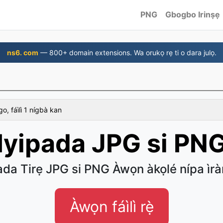
PNG
Gbogbo Irinṣẹ
ns6. com
— 800+ domain extensions. Wa orukọ rẹ ti o dara julọ.
 fáìlì 1 nígbà kan
Iyipada JPG si PN
da Tirẹ JPG si PNG Àwọn àkọlé nípa ìra
Àwọn fáìlì rẹ̀