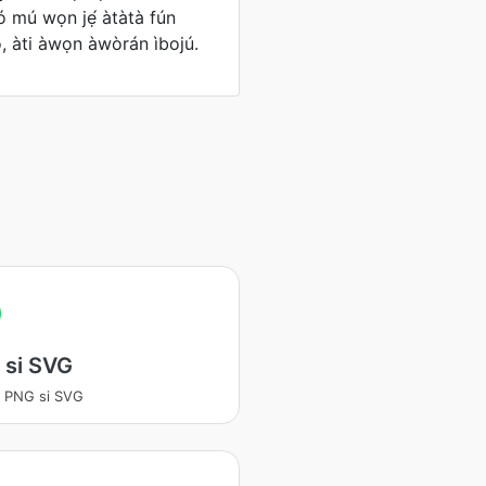
í ó mú wọn jẹ́ àtàtà fún
, àti àwọn àwòrán ìbojú.
 si SVG
a PNG si SVG