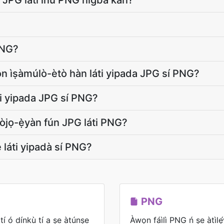
lì JPG láti inú PNG nígbà kan?
̀ PNG?
àwọn ìṣàmúlò-ètò hàn láti yipada JPG sí PNG?
̀ láti yipada JPG sí PNG?
àtòjọ-ẹ̀yàn fún JPG láti PNG?
é láti yipadà sí PNG?
PNG
tí ó dínkù tí a ṣe àtúnṣe
Àwọn fáìlì PNG ń ṣe àtìlẹ́y