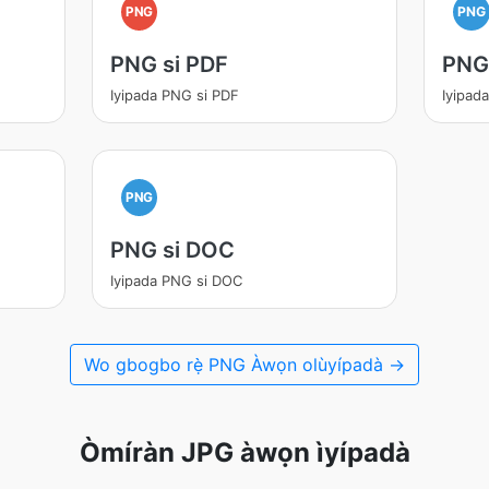
PNG
PNG
PNG si PDF
PNG 
Iyipada PNG si PDF
Iyipad
PNG
PNG si DOC
Iyipada PNG si DOC
Wo gbogbo rẹ̀ PNG Àwọn olùyípadà →
Òmíràn JPG àwọn ìyípadà