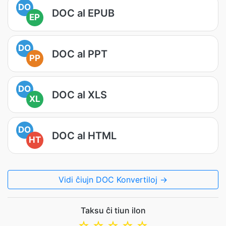
DO
DOC al EPUB
EP
DO
DOC al PPT
PP
DO
DOC al XLS
XL
DO
DOC al HTML
HT
Vidi ĉiujn DOC Konvertiloj →
Taksu ĉi tiun ilon