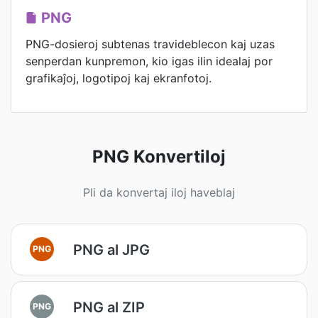
PNG
PNG-dosieroj subtenas travideblecon kaj uzas
senperdan kunpremon, kio igas ilin idealaj por
grafikaĵoj, logotipoj kaj ekranfotoj.
PNG Konvertiloj
Pli da konvertaj iloj haveblaj
PNG al JPG
PNG
PNG al ZIP
PNG