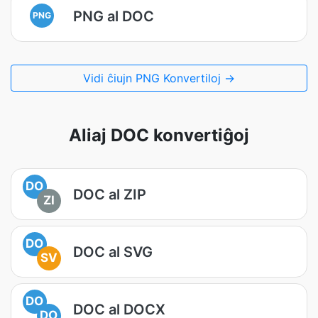
PNG al DOC
PNG
Vidi ĉiujn PNG Konvertiloj →
Aliaj DOC konvertiĝoj
DO
DOC al ZIP
ZI
DO
DOC al SVG
SV
DO
DOC al DOCX
DO