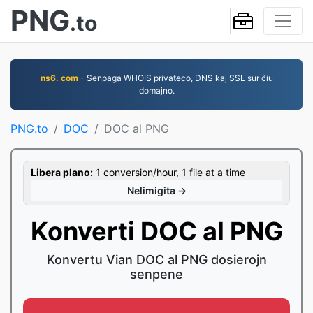
PNG
.to
ns6. com
- Senpaga WHOIS privateco, DNS kaj SSL sur ĉiu
domajno.
PNG.to
DOC
DOC al PNG
Libera plano:
1 conversion/hour, 1 file at a time
Nelimigita →
Konverti DOC al PNG
Konvertu Vian DOC al PNG dosierojn
senpene