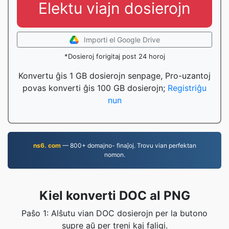
Elektu viajn dosierojn
Importi el Google Drive
*Dosieroj forigitaj post 24 horoj
Konvertu ĝis 1 GB dosierojn senpage, Pro-uzantoj
povas konverti ĝis 100 GB dosierojn;
Registriĝu
nun
ns6. com
— 800+ domajno- finaĵoj. Trovu vian perfektan
nomon.
Kiel konverti DOC al PNG
Paŝo 1: Alŝutu vian DOC dosierojn per la butono
supre aŭ per treni kaj faligi.