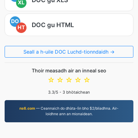
XL
DO
DOC gu HTML
HT
Seall a h-uile DOC Luchd-tionndaidh →
Thoir measadh air an inneal seo
☆
☆
☆
☆
☆
3.3
/5 -
3
bhòtaichean
ns6.com
— Ceannaich do dhàta-lìn bho $2/bliadhna. Air-
loidhne ann an mionaidean.