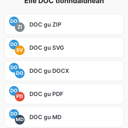
Eile DOC tionndaidhean
DO
DOC gu ZIP
ZI
DO
DOC gu SVG
SV
DO
DOC gu DOCX
DO
DO
DOC gu PDF
PD
DO
DOC gu MD
MD