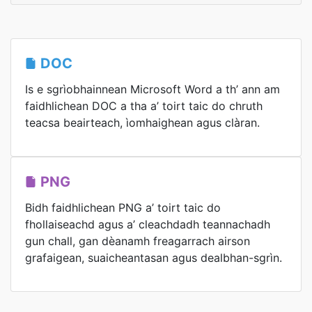
DOC
Is e sgrìobhainnean Microsoft Word a th’ ann am
faidhlichean DOC a tha a’ toirt taic do chruth
teacsa beairteach, ìomhaighean agus clàran.
PNG
Bidh faidhlichean PNG a’ toirt taic do
fhollaiseachd agus a’ cleachdadh teannachadh
gun chall, gan dèanamh freagarrach airson
grafaigean, suaicheantasan agus dealbhan-sgrìn.