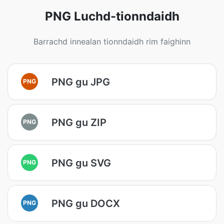
PNG Luchd-tionndaidh
Barrachd innealan tionndaidh rim faighinn
PNG gu JPG
PNG
PNG gu ZIP
PNG
PNG gu SVG
PNG
PNG gu DOCX
PNG