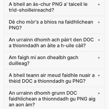
A bheil an às-chur PNG a' taiceil le
+
trìd-shoilleireachd?
Dè cho mòr's a bhios na faidhlichean
+
PNG?
An urrainn dhomh ach pàirt den DOC
+
a thionndadh an àite a h-uile càil?
Am faigh mi aon dhealbh gach
+
duilleag?
A bheil teann air meud faidhle nuair a
+
thèid DOC a thionndadh gu PNG?
An urrainn dhomh grunn DOC
+
faidhlichean a thionndadh gu PNG aig
an aon àm?