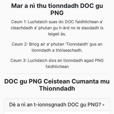
Mar a nì thu tionndadh DOC gu
PNG
Ceum 1: Luchdaich suas do DOC faidhlichean a’
cleachdadh a’ phutan gu h-àrd no le slaodadh is
leigeil às.
Ceum 2: Briog air a’ phutan ‘Tionndaidh’ gus an
tionndadh a thòiseachadh.
Ceum 3: Luchdaich sìos an tionndadh agad PNG
faidhlichean
DOC gu PNG Ceistean Cumanta mu
Thionndadh
Dè a nì an t-ionnsgnadh DOC gu PNG?
+