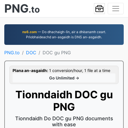
PNG
.to
ns6.com
— Do dhachaigh-lìn, air a dhèanamh ceart.
Prìobhaideachd an-asgaidh is DNS an-asgaidh.
PNG.to
DOC
DOC gu PNG
Plana an-asgaidh:
1 conversion/hour, 1 file at a time
Go Unlimited →
Tionndaidh DOC gu
PNG
Tionndaidh Do DOC gu PNG documents
with ease