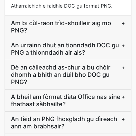
Atharraichidh e faidhle DOC gu fòrmat PNG.
Am bi cùl-raon trìd-shoilleir aig mo
+
PNG?
An urrainn dhut an tionndadh DOC gu
+
PNG a thionndadh air ais?
Dè an càileachd as-chur a bu chòir
+
dhomh a bhith an dùil bho DOC gu
PNG?
A bheil am fòrmat dàta Office nas sine
+
fhathast sàbhailte?
An tèid an PNG fhosgladh gu dìreach
+
ann am brabhsair?