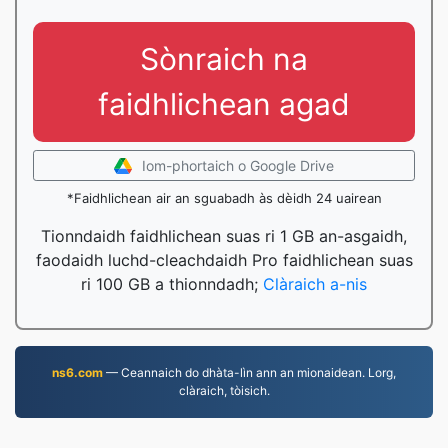
Sònraich na
faidhlichean agad
Iom-phortaich o Google Drive
*Faidhlichean air an sguabadh às dèidh 24 uairean
Tionndaidh faidhlichean suas ri 1 GB an-asgaidh,
faodaidh luchd-cleachdaidh Pro faidhlichean suas
ri 100 GB a thionndadh;
Clàraich a-nis
ns6.com
— Ceannaich do dhàta-lìn ann an mionaidean. Lorg,
clàraich, tòisich.