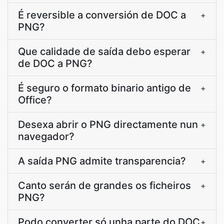
É reversible a conversión de DOC a
+
PNG?
Que calidade de saída debo esperar
+
de DOC a PNG?
É seguro o formato binario antigo de
+
Office?
Desexa abrir o PNG directamente nun
+
navegador?
A saída PNG admite transparencia?
+
Canto serán de grandes os ficheiros
+
PNG?
Podo converter só unha parte do DOC
+