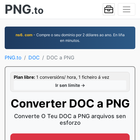
PNG
.to
ns6. com
- Compre o seu dominio por 2 dólares ao ano. En liña
en minutos.
PNG.to
DOC
DOC a PNG
Plan libre:
1 conversións/ hora, 1 ficheiro á vez
Ir sen límite →
Converter DOC a PNG
Converte O Teu DOC a PNG arquivos sen
esforzo