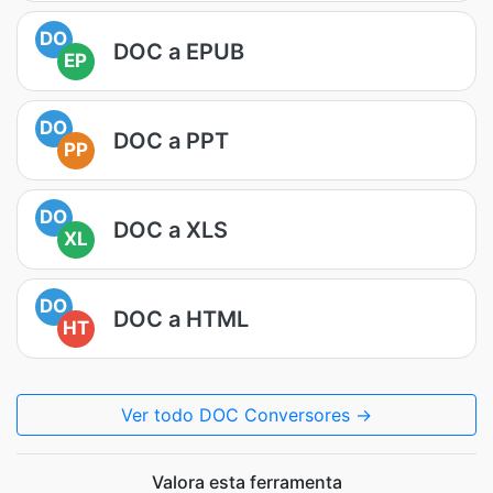
DO
DOC a EPUB
EP
DO
DOC a PPT
PP
DO
DOC a XLS
XL
DO
DOC a HTML
HT
Ver todo DOC Conversores →
Valora esta ferramenta