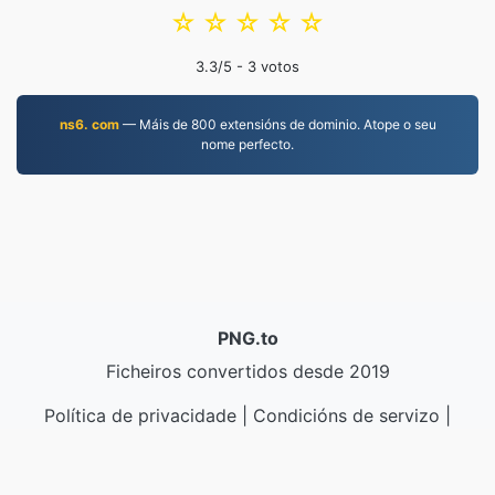
☆
☆
☆
☆
☆
3.3
/5 -
3
votos
ns6. com
— Máis de 800 extensións de dominio. Atope o seu
nome perfecto.
PNG.to
Ficheiros convertidos desde 2019
Política de privacidade
|
Condicións de servizo
|
Sobre nós
|
Contacta connosco
|
API
|
Mostras
|
Instalar un programa