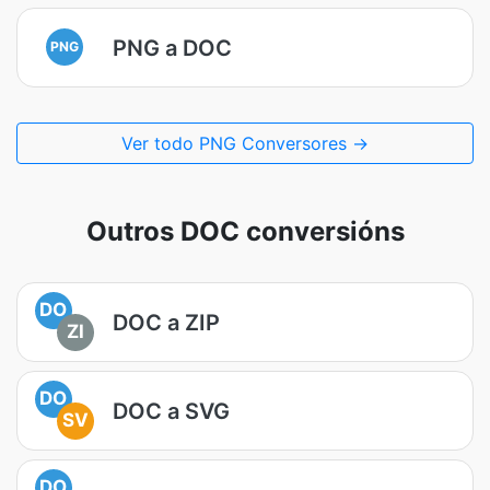
PNG a DOC
PNG
Ver todo PNG Conversores →
Outros DOC conversións
DO
DOC a ZIP
ZI
DO
DOC a SVG
SV
DO