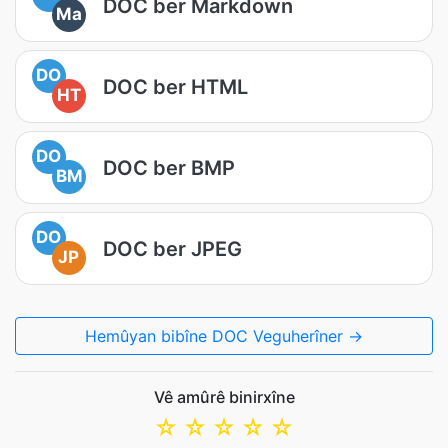
DOC ber Markdown
Ma
DO
DOC ber HTML
HT
DO
DOC ber BMP
BM
DO
DOC ber JPEG
JP
Hemûyan bibîne DOC Veguherîner →
Vê amûrê binirxîne
☆
☆
☆
☆
☆