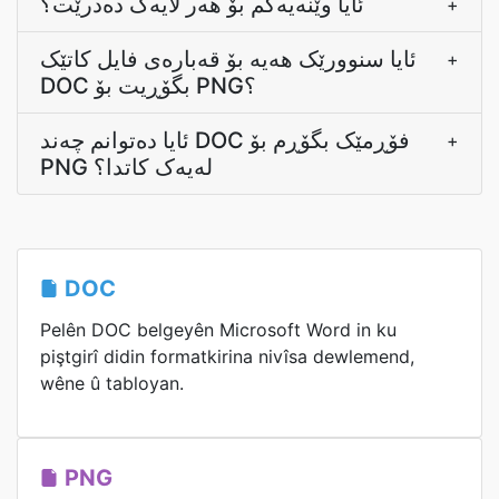
ئایا وێنەیەکم بۆ هەر لایەک دەدرێت؟
+
ئایا سنوورێک هەیە بۆ قەبارەی فایل کاتێک
+
DOC بگۆڕیت بۆ PNG؟
ئایا دەتوانم چەند DOC فۆڕمێک بگۆڕم بۆ
+
PNG لەیەک کاتدا؟
DOC
Pelên DOC belgeyên Microsoft Word in ku
piştgirî didin formatkirina nivîsa dewlemend,
wêne û tabloyan.
PNG