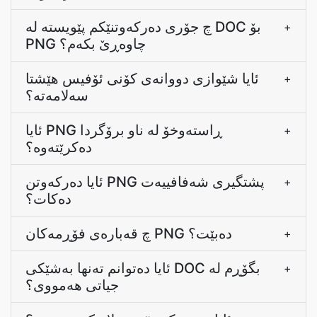
چ جۆری دەرکەوتنێکم پێویستە لە DOC بۆ
+
PNG چاوەڕێ بکەم؟
ئایا شێوازی دووانەی کۆنی ئۆفیس هێشتا
+
سەلامەتە؟
ئایا PNG ڕاستەوخۆ لە ناو برۆگردا
+
دەکرێتەوە؟
ئایا دەرکەوتن PNG پشتگیری شەفافییەت
+
دەکات؟
چ قەبارەی فۆڕمەکان PNG دەبێت؟
+
ئایا دەتوانم تەنها بەشێکی DOC بگۆڕم لە
+
جیاتی هەمووی؟