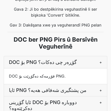
Gava 2: Ji bo destpêkirina veguhastinê li ser
bişkoka 'Convert' bitikîne.
Gav 3: Dakêşana xwe ya veguherandî PNG pelan
DOC ber PNG Pirs û Bersîvên
Veguherînê
DOC بۆ PNG گۆڕەر چی دەکات؟
+
DOC فۆڕمەکە دەگۆڕێت بۆ PNG.
ئایا PNG من پشتگیری شەفافی هەیە؟
+
ئایا گۆڕینی DOC بۆ PNG دووبارە
+
دەکرێتەوە؟