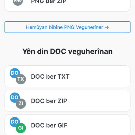
PNG ber ZIP
PNG
Hemûyan bibîne PNG Veguherîner →
Yên din DOC veguherînan
DO
DOC ber TXT
TX
DO
DOC ber ZIP
ZI
DO
DOC ber GIF
GI