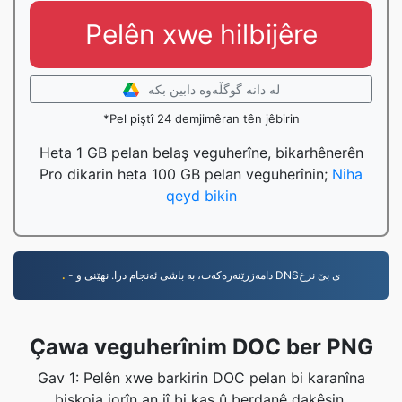
Pelên xwe hilbijêre
لە دانە گوگڵەوە دابین بکە
*Pel piştî 24 demjimêran tên jêbirin
Heta 1 GB pelan belaş veguherîne, bikarhênerên
Pro dikarin heta 100 GB pelan veguherînin;
Niha
qeyd bikin
.
- دامەزرێنەرەکەت، بە باشی ئەنجام درا. نهێنی و DNSی بێ نرخ
Çawa veguherînim DOC ber PNG
Gav 1: Pelên xwe barkirin DOC pelan bi karanîna
bişkoja jorîn an jî bi kaş û berdanê dakêşin.