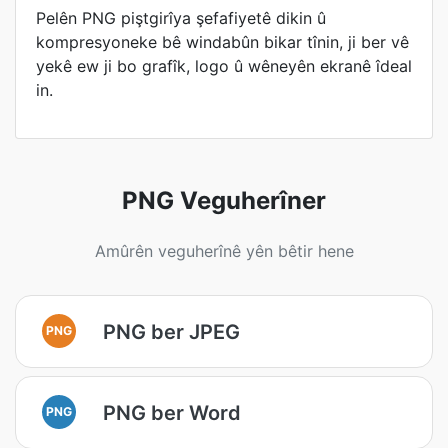
Pelên PNG piştgirîya şefafiyetê dikin û
kompresyoneke bê windabûn bikar tînin, ji ber vê
yekê ew ji bo grafîk, logo û wêneyên ekranê îdeal
in.
PNG Veguherîner
Amûrên veguherînê yên bêtir hene
PNG ber JPEG
PNG
PNG ber Word
PNG