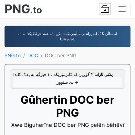
PNG
.to
.
- لە ساڵی $2 دامەزراندنی ماڵپەڕەکەت بکڕە. لە چەند خولەکێکدا لە
ئینتەرنێتدا.
PNG.to
DOC
DOC ber PNG
پلانی ئازاد:
٢ گۆڕین لە کاتژمێرێکدا، ١ فێرگە لە یەک کاتدا
بێ سنوور →
Gûhertin DOC ber
PNG
Xwe Biguherîne DOC ber PNG pelên bêhêvî