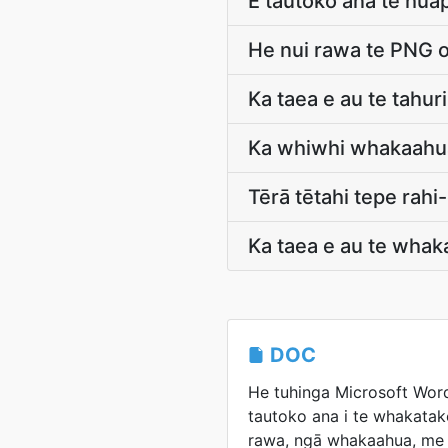
E tautoko ana te hua
He nui rawa te PNG o
Ka taea e au te tahur
Ka whiwhi whakaahua 
Tērā tētahi tepe rahi
Ka taea e au te whak
DOC
He tuhinga Microsoft Wo
tautoko ana i te whakatak
rawa, ngā whakaahua, me 