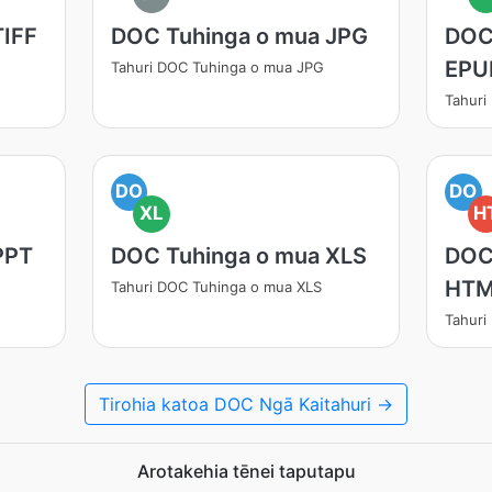
TIFF
DOC Tuhinga o mua JPG
DOC
EPU
Tahuri DOC Tuhinga o mua JPG
Tahuri
DO
DO
XL
H
PPT
DOC Tuhinga o mua XLS
DOC
HT
Tahuri DOC Tuhinga o mua XLS
Tahuri
Tirohia katoa DOC Ngā Kaitahuri →
Arotakehia tēnei taputapu