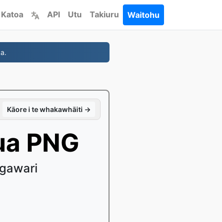
 Katoa
API
Utu
Takiuru
Waitohu
a.
Kāore i te whakawhāiti →
ua PNG
ngawari