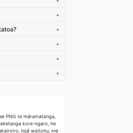
+
+
 katoa?
+
+
+
+
nae PNG te māramatanga,
eketanga kore-ngaro, he
kairoiro, ngā waitohu, me