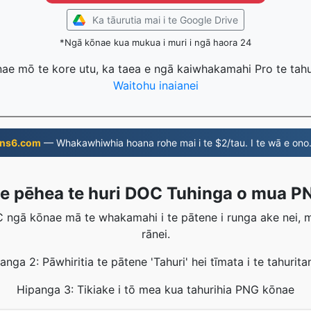
Ka tāurutia mai i te Google Drive
*Ngā kōnae kua mukua i muri i ngā haora 24
nae mō te kore utu, ka taea e ngā kaiwhakamahi Pro te tahu
Waitohu inaianei
ns6.com
— Whakawhiwhia hoana rohe mai i te $2/tau. I te wā e ono
e pēhea te huri DOC Tuhinga o mua P
 ngā kōnae mā te whakamahi i te pātene i runga ake nei, 
rānei.
anga 2: Pāwhiritia te pātene 'Tahuri' hei tīmata i te tahurita
Hipanga 3: Tikiake i tō mea kua tahurihia PNG kōnae