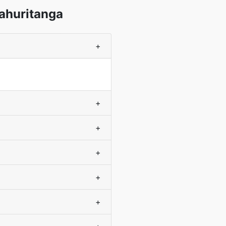
ahuritanga
+
+
+
+
+
+