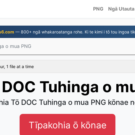
PNG
Ngā Utauta
s6.com
— 800+ ngā whakaroatanga rohe. Ki te kimi i tō tou ingoa tik
ga o mua PNG
, 1 file at a time
i DOC Tuhinga o m
hia Tō DOC Tuhinga o mua PNG kōnae 
Tīpakohia ō kōnae