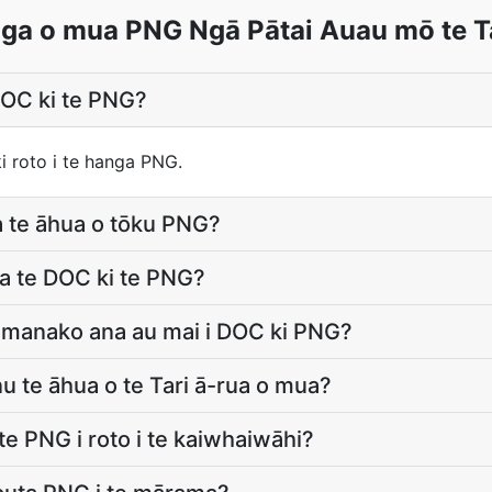
ga o mua PNG Ngā Pātai Auau mō te T
DOC ki te PNG?
ki roto i te hanga PNG.
 te āhua o tōku PNG?
 te DOC ki te PNG?
ūmanako ana au mai i DOC ki PNG?
 te āhua o te Tari ā-rua o mua?
e PNG i roto i te kaiwhaiwāhi?