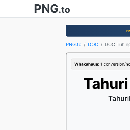
PNG
.to
n
PNG.to
DOC
DOC Tuhin
Whakahaua:
1 conversion/hour
Tahur
Tahuri