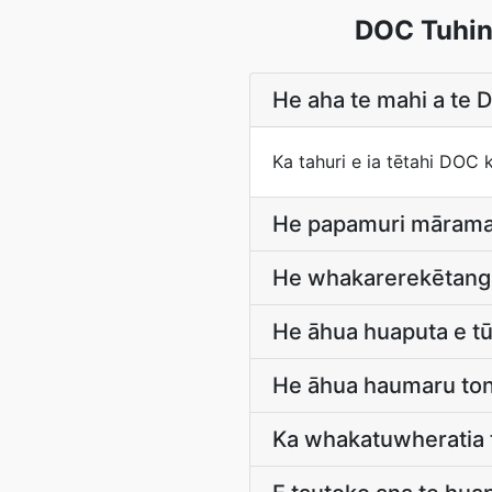
DOC Tuhin
He aha te mahi a te 
Ka tahuri e ia tētahi DOC 
He papamuri mārama
He whakarerekētanga
He āhua huaputa e t
He āhua haumaru tonu
Ka whakatuwheratia t