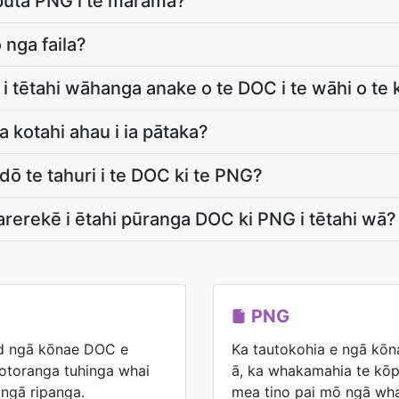
puta PNG i te mārama?
 nga faila?
i i tētahi wāhanga anake o te DOC i te wāhi o te
kotahi ahau i ia pātaka?
-dō te tahuri i te DOC ki te PNG?
arerekē i ētahi pūranga DOC ki PNG i tētahi wā?
PNG
rd ngā kōnae DOC e
Ka tautokohia e ngā kō
otoranga tuhinga whai
ā, ka whakamahia te kōp
ngā ripanga.
mea tino pai mō ngā wha