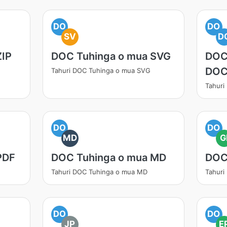
DO
DO
SV
D
ZIP
DOC Tuhinga o mua SVG
DOC
DO
Tahuri DOC Tuhinga o mua SVG
Tahuri
DO
DO
MD
G
PDF
DOC Tuhinga o mua MD
DOC
Tahuri DOC Tuhinga o mua MD
Tahuri
DO
DO
JP
E