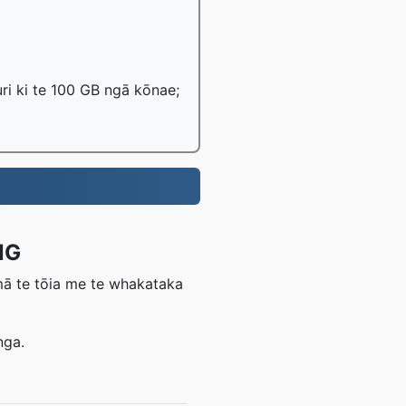
ri ki te 100 GB ngā kōnae;
.
NG
mā te tōia me te whakataka
nga.