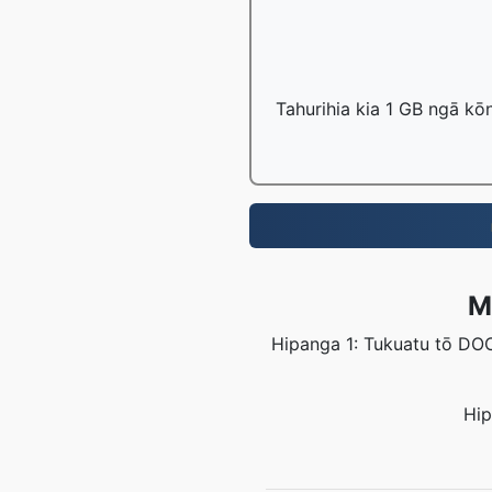
Tahurihia kia 1 GB ngā kō
M
Hipanga 1: Tukuatu tō DOC
Hip