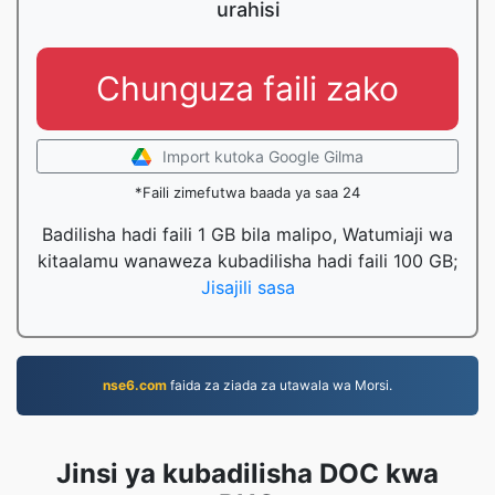
urahisi
Chunguza faili zako
Import kutoka Google Gilma
*Faili zimefutwa baada ya saa 24
Badilisha hadi faili 1 GB bila malipo, Watumiaji wa
kitaalamu wanaweza kubadilisha hadi faili 100 GB;
Jisajili sasa
nse6.com
faida za ziada za utawala wa Morsi.
Jinsi ya kubadilisha DOC kwa