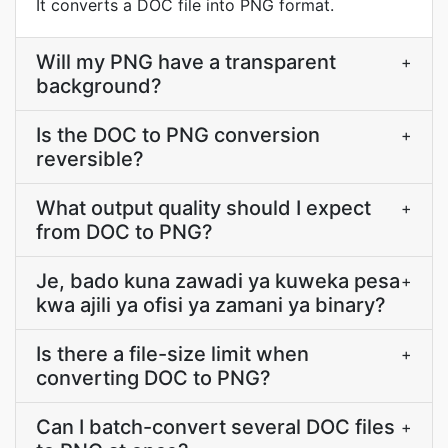
It converts a DOC file into PNG format.
Will my PNG have a transparent
+
background?
Is the DOC to PNG conversion
+
reversible?
What output quality should I expect
+
from DOC to PNG?
Je, bado kuna zawadi ya kuweka pesa
+
kwa ajili ya ofisi ya zamani ya binary?
Is there a file-size limit when
+
converting DOC to PNG?
Can I batch-convert several DOC files
+