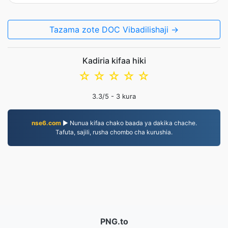
Tazama zote DOC Vibadilishaji →
Kadiria kifaa hiki
☆
☆
☆
☆
☆
3.3
/5 -
3
kura
nse6.com
▶ Nunua kifaa chako baada ya dakika chache.
Tafuta, sajili, rusha chombo cha kurushia.
PNG.to