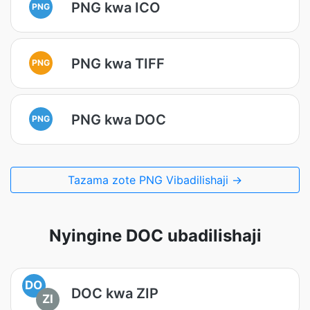
PNG kwa ICO
PNG
PNG kwa TIFF
PNG
PNG kwa DOC
PNG
Tazama zote PNG Vibadilishaji →
Nyingine DOC ubadilishaji
DO
DOC kwa ZIP
ZI