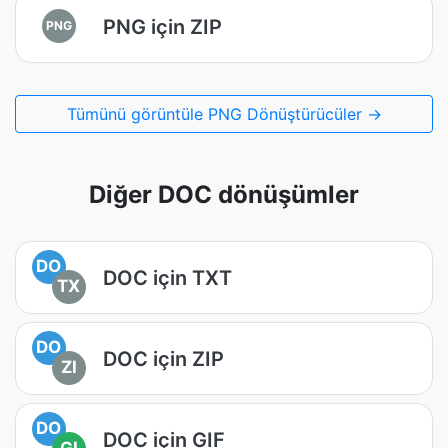
PNG için ZIP
PNG
Tümünü görüntüle PNG Dönüştürücüler →
Diğer DOC dönüşümler
DO
DOC için TXT
TX
DO
DOC için ZIP
ZI
DO
DOC için GIF