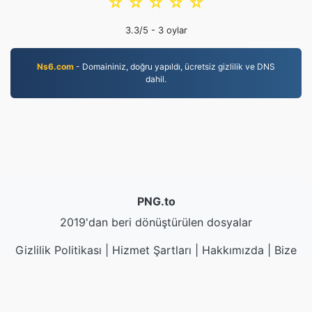
☆
☆
☆
☆
☆
3.3
/5 -
3
oylar
Ns6.com
- Domaininiz, doğru yapıldı, ücretsiz gizlilik ve DNS
dahil.
PNG.to
2019'dan beri dönüştürülen dosyalar
Gizlilik Politikası
|
Hizmet Şartları
|
Hakkımızda
|
Bize
Ulaşın
|
API
|
Örnekler
|
Uygulamayı Kurun
© 2026 PNG.to
|
VPS.org
LLC | Tarafından yapılmıştır
nadermx