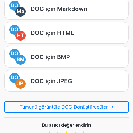
DO
DOC için Markdown
Ma
DO
DOC için HTML
HT
DO
DOC için BMP
BM
DO
DOC için JPEG
JP
Tümünü görüntüle DOC Dönüştürücüler →
Bu aracı değerlendirin