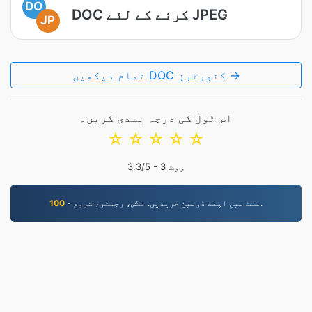
DO
DOC کرنے کے لئے JPEG
JP
تمام دیکھیں DOC کنورٹرز →
اس ٹول کی درجہ بندی کریں۔
☆
☆
☆
☆
☆
ووٹ
3
/5 -
3.3
- منٹ میں اپنے ڈومین خریدیں. تلاش، رجسٹر، شروع.
100