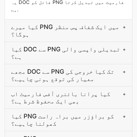
یہ DOC فائل کو PNG فارمیٹ میں تبدیل کرتا
ہے.
کیا میرے PNG میں ایک شفاف پس منظر
+
ہوگا؟
کیا DOC سے PNG تبدیلی واپسی والی
+
ہے؟
مجھے DOC سے PNG تک کیا خروجی کی
+
معیار کی توقع ہونی چاہیے؟
کیا پرانا بائنری آفس فارمیٹ اب
+
بھی ایک محفوظ شرط ہے؟
کیا PNG کو براؤزر میں براہ راست
+
کھولنا چاہیے؟