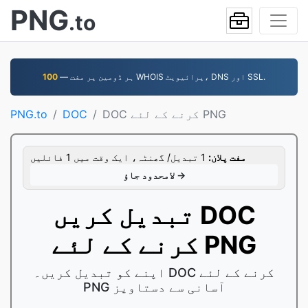
PNG
.to
— ہر ڈومین پر مفت WHOIS پرائیویٹ، DNS اور SSL.
100
DOC کرنے کے لئے PNG
DOC
PNG.to
مفت پلان:
1 تبدیل/ گھنٹہ، ایک وقت میں 1 فائلیں
لامحدود جاؤ →
تبدیل کریں DOC
کرنے کے لئے PNG
اپنے کو تبدیل کریں۔ DOC کرنے کے لئے
PNG آسانی سے دستاویز