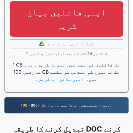
اپنی فائلیں بیان
کریں
گوگل ڈرائیو سے واردات
*فائلیں 24 گھنٹے بعد ڈیلیٹ کر دی گئیں۔
1 GB تک فائلوں کو مفت میں تبدیل کریں، پرو
صارفین 100 GB تک فائلوں کو تبدیل کر سکتے
ہیں۔
ابھی سائن اپ کریں۔
- 800+ ڈومین ایکسٹینشنز. آپ کا بہترین نام تلاش.
100
تبدیل کرنے کا طریقہ DOC کرنے