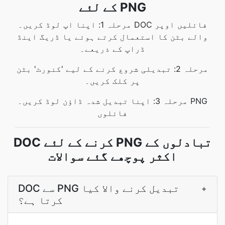
کے لئے PNG
مرحلہ 1: اپنا اپ لوڈ کریں۔ DOC فائلیں اوپر
والے بٹن کا استعمال کرتے ہوئے یا ڈریگ اینڈ
ڈراپ کے ذریعے۔
مرحلہ 2: تبدیلی شروع کرنے کے لیے 'کنورٹ' بٹن
پر کلک کریں۔
مرحلہ 3: اپنا تبدیل شدہ ڈاؤن لوڈ کریں۔ PNG
فائلوں
DOC کرنے کے لئے PNG تبادلوں کے
اکثر پوچھے گئے سوالات
DOC سے PNG تبدیل کرنے والا کیا
+
کرتا ہے؟