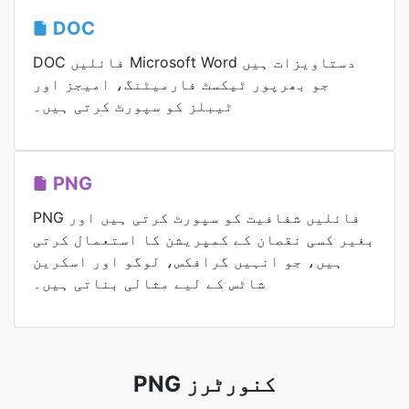
DOC
DOC فائلیں Microsoft Word دستاویزات ہیں
جو بھرپور ٹیکسٹ فارمیٹنگ، امیجز اور
ٹیبلز کو سپورٹ کرتی ہیں۔
PNG
PNG فائلیں شفافیت کو سپورٹ کرتی ہیں اور
بغیر کسی نقصان کے کمپریشن کا استعمال کرتی
ہیں، جو انہیں گرافکس، لوگو اور اسکرین
شاٹس کے لیے مثالی بناتی ہیں۔
PNG کنورٹرز