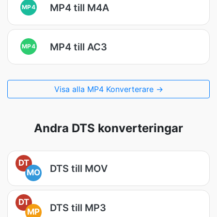
MP4 till M4A
MP4
MP4 till AC3
MP4
Visa alla MP4 Konverterare →
Andra DTS konverteringar
DT
DTS till MOV
MO
DT
DTS till MP3
MP