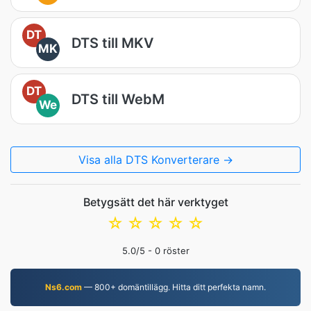
DT
DTS till MKV
MK
DT
DTS till WebM
We
Visa alla DTS Konverterare →
Betygsätt det här verktyget
☆
☆
☆
☆
☆
5.0
/5 -
0
röster
Ns6.com
— 800+ domäntillägg. Hitta ditt perfekta namn.