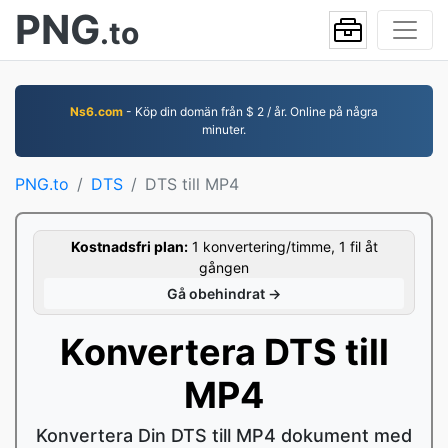
PNG
.to
Ns6.com
- Köp din domän från $ 2 / år. Online på några
minuter.
PNG.to
DTS
DTS till MP4
Kostnadsfri plan:
1 konvertering/timme, 1 fil åt
gången
Gå obehindrat →
Konvertera DTS till
MP4
Konvertera Din DTS till MP4 dokument med